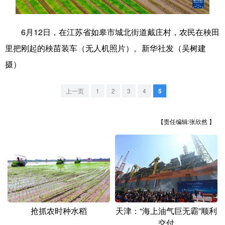
学术中国
乡村振兴
银龄
溯源中国
6月12日，在江苏省如皋市城北街道戴庄村，农民在秧田
城市
旅游
能源
会展
里把刚起的秧苗装车（无人机照片）。新华社发（吴树建
彩票
娱乐
时尚
悦读
摄）
公益
一带一路
亚太网
上市公司
上一页
1
2
3
4
5
文化产业
【责任编辑:张欣然 】
地方频道
北京
天津
河北
山西
辽宁
吉林
上海
江苏
浙江
安徽
福建
江西
抢抓农时种水稻
天津：“海上油气巨无霸”顺利
交付