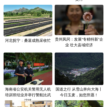
山东
河南
湖北
湖南
广东
广西
海南
重庆
四川
贵州
云南
西藏
陕西
甘肃
青海
宁夏
贵州凤冈：发展“专精特新”企
河北抚宁：桑葚成熟采收忙
新疆
内蒙古
黑龙江
业 壮大县域经济
多语种频道
English
Español
Français
عربى
Русский язык
日本語
한국어
国道之行 从雪山奔向大海丨
海南省公安机关警用无人机
Deutsch
Português
今日玉麦，如您所愿！
培训班结业并举行警航比武
演练