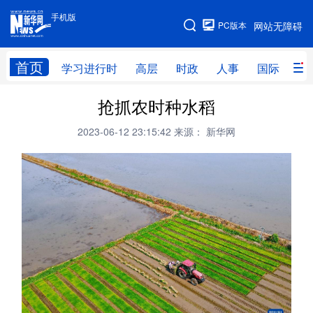
手机版
手机版
PC版本
网站无障碍
网站地图
首页
学习进行时
高层
时政
人事
国际
财
抢抓农时种水稻
学习进行时
高层
时政
人事
2023-06-12 23:15:42
来源： 新华网
国际
财经
网评
港澳
台湾
思客智库
全球连线
教育
科技
科创
量子
体育
文化
书画
健康
军事
访谈
视频
图片
政务
法律
中央文件
金融
汽车
食品
人居
信息化
数字经济