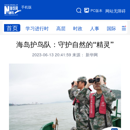
手机版
手机版
PC版本
网站无障碍
网站地图
首页
学习进行时
高层
时政
人事
国际
财
海岛护鸟队：守护自然的“精灵”
学习进行时
高层
时政
人事
2023-06-13 20:41:59
来源： 新华网
国际
财经
网评
港澳
台湾
思客智库
全球连线
教育
科技
科创
量子
体育
文化
书画
健康
军事
访谈
视频
图片
政务
法律
中央文件
金融
汽车
食品
人居
信息化
数字经济