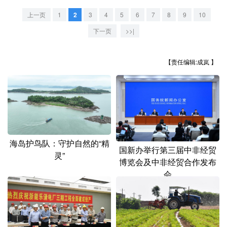
山东
河南
湖北
湖南
上一页
1
2
3
4
5
6
7
8
9
10
广东
广西
海南
重庆
下一页
>>|
四川
贵州
云南
西藏
【责任编辑:成岚 】
陕西
甘肃
青海
宁夏
新疆
内蒙古
黑龙江
多语种频道
海岛护鸟队：守护自然的“精
国新办举行第三届中非经贸
English
Español
Français
عربى
灵”
博览会及中非经贸合作发布
Русский язык
日本語
한국어
会
Deutsch
Português