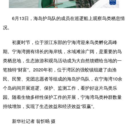
学术中国
乡村振兴
银龄
溯源中国
6月13日，海岛护鸟队的成员在巡逻船上观察鸟类栖息情
城市
旅游
能源
会展
况。
彩票
娱乐
时尚
悦读
初夏时节，位于浙江东部的宁海湾迎来鸟类孵化高峰
公益
一带一路
亚太网
上市公司
期。宁海湾拥有绵长的海岸线，水域滩涂广阔，是重要的鸟
文化产业
类栖息地，生态旅游和观鸟活动成为大自然馈赠给当地的一
笔独特“财富”。2020年初，位于湾区的强蛟镇组建了由渔
民、民警、党团志愿者等组成的海岛护鸟队，在宁海湾10余
地方频道
个岛屿间开展巡逻、保护、监测工作，看护好这片鸟类乐
北京
天津
河北
山西
园。随着生物多样性保护工作的开展，宁海湾鸟类种群数量
持续增加，实现了生态效益和经济效益“双赢”。
辽宁
吉林
上海
江苏
浙江
安徽
福建
江西
新华社记者 翁忻旸 摄