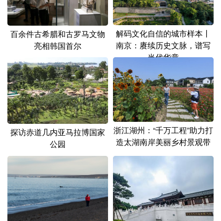
山东
河南
湖北
湖南
广东
广西
海南
重庆
解码文化自信的城市样本丨
百余件古希腊和古罗马文物
南京：赓续历史文脉，谱写
四川
贵州
云南
西藏
亮相韩国首尔
当代华章
陕西
甘肃
青海
宁夏
新疆
内蒙古
黑龙江
多语种频道
浙江湖州：“千万工程”助力打
探访赤道几内亚马拉博国家
造太湖南岸美丽乡村景观带
公园
English
Español
Français
عربى
Русский язык
日本語
한국어
Deutsch
Português