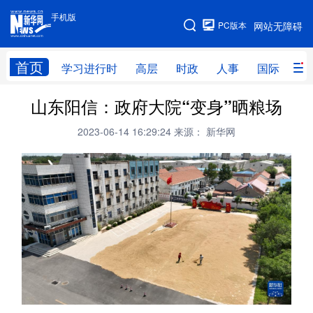
手机版
手机版
PC版本
网站无障碍
网站地图
首页
学习进行时
高层
时政
人事
国际
财
山东阳信：政府大院“变身”晒粮场
学习进行时
高层
时政
人事
2023-06-14 16:29:24
来源： 新华网
国际
财经
网评
港澳
台湾
思客智库
全球连线
教育
科技
科创
量子
体育
文化
书画
健康
军事
访谈
视频
图片
政务
法律
中央文件
金融
汽车
食品
人居
信息化
数字经济