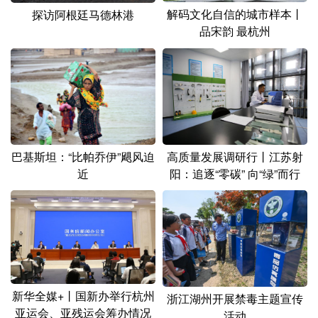
解码文化自信的城市样本丨
探访阿根廷马德林港
品宋韵 最杭州
高质量发展调研行丨江苏射
巴基斯坦：“比帕乔伊”飓风迫
阳：追逐“零碳” 向“绿”而行
近
新华全媒+丨国新办举行杭州
浙江湖州开展禁毒主题宣传
亚运会、亚残运会筹办情况
活动