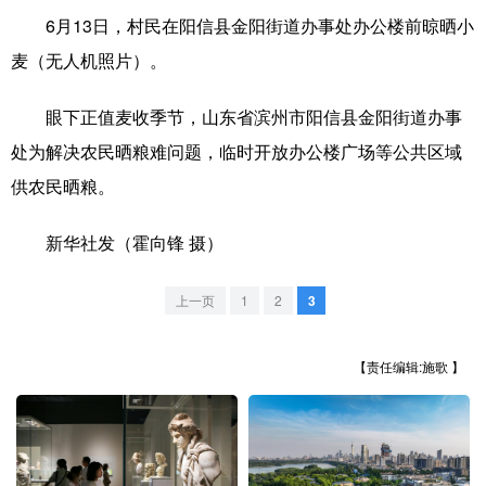
6月13日，村民在阳信县金阳街道办事处办公楼前晾晒小
学术中国
乡村振兴
银龄
溯源中国
麦（无人机照片）。
城市
旅游
能源
会展
眼下正值麦收季节，山东省滨州市阳信县金阳街道办事
彩票
娱乐
时尚
悦读
处为解决农民晒粮难问题，临时开放办公楼广场等公共区域
公益
一带一路
亚太网
上市公司
供农民晒粮。
文化产业
新华社发（霍向锋 摄）
上一页
1
2
3
地方频道
北京
天津
河北
山西
【责任编辑:施歌 】
辽宁
吉林
上海
江苏
浙江
安徽
福建
江西