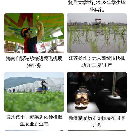
复旦大学举行2023年学生毕
业典礼
江苏扬州：无人驾驶插秧机
海南自贸港承接进境飞机喷
助力“三夏”生产
涂业务
贵州黄平：野菜驯化种植催
新疆精品历史文物展在国博
生农业新业态
开幕