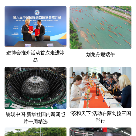
山东
河南
湖北
湖南
广东
广西
海南
重庆
四川
贵州
云南
西藏
陕西
甘肃
青海
宁夏
进博会推介活动首次走进冰
新疆
内蒙古
黑龙江
划龙舟迎端午
岛
多语种频道
English
Español
Français
عربى
Русский язык
日本語
한국어
“茶和天下”活动在蒙匈拉三国
镜观中国·新华社国内新闻照
Deutsch
Português
举行
片一周精选