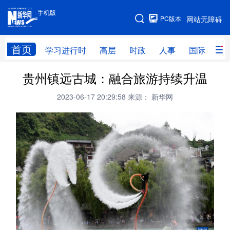
手机版
手机版
PC版本
网站无障碍
网站地图
首页
学习进行时
高层
时政
人事
国际
财
贵州镇远古城：融合旅游持续升温
学习进行时
高层
时政
人事
2023-06-17 20:29:58
来源： 新华网
国际
财经
网评
港澳
台湾
思客智库
全球连线
教育
科技
科创
量子
体育
文化
书画
健康
军事
访谈
视频
图片
政务
法律
中央文件
金融
汽车
食品
人居
信息化
数字经济