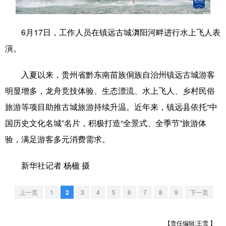
学术中国
乡村振兴
银龄
溯源中国
6月17日，工作人员在镇远古城㵲阳河畔进行水上飞人表
城市
旅游
能源
会展
演。
彩票
娱乐
时尚
悦读
入夏以来，贵州省黔东南苗族侗族自治州镇远古城游客
公益
一带一路
亚太网
上市公司
明显增多，龙舟竞技体验、生态漂流、水上飞人、乡村民俗
文化产业
旅游等项目助推古城旅游持续升温。近年来，镇远县依托“中
国历史文化名城”名片，积极打造“全景式、全季节”旅游体
验，满足游客多元消费需求。
地方频道
新华社记者 杨楹 摄
北京
天津
河北
山西
辽宁
吉林
上海
江苏
上一页
1
2
3
4
5
6
7
8
9
下一页
浙江
安徽
福建
江西
【责任编辑:王雪 】