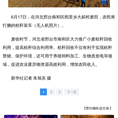
学术中国
乡村振兴
银龄
溯源中国
6月17日，在河北邢台南和区阎里乡大郝村麦田，农民将
城市
旅游
能源
会展
打捆的秸秆装车（无人机照片）。
彩票
娱乐
时尚
悦读
麦收时节，河北省邢台市南和区大力推广小麦秸秆回收
公益
一带一路
亚太网
上市公司
利用，提高秸秆综合利用率。秸秆回收不仅有利于实现秸秆
文化产业
禁烧、保护环境，还可用于养殖饲料加工、生物质发电等领
域，促进农业废弃物资源高效利用，增加农民收入。
地方频道
新华社记者 朱旭东 摄
北京
天津
河北
山西
1
2
3
下一页
辽宁
吉林
上海
江苏
【责任编辑:赵文涵 】
浙江
安徽
福建
江西