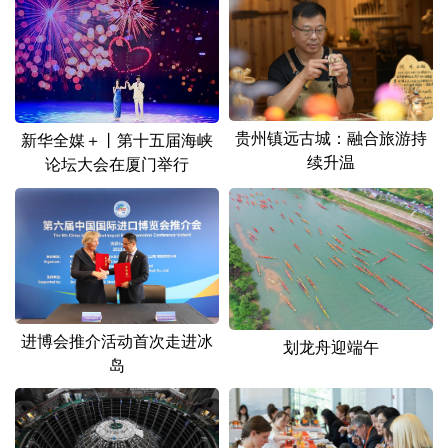
山东
河南
湖北
湖南
广东
广西
海南
重庆
四川
贵州
云南
西藏
陕西
甘肃
青海
宁夏
贵州镇远古城：融合旅游持
新华全媒＋丨第十五届海峡
续升温
论坛大会在厦门举行
新疆
内蒙古
黑龙江
多语种频道
English
Español
Français
عربى
Русский язык
日本語
한국어
进博会推介活动首次走进冰
划龙舟迎端午
岛
Deutsch
Português