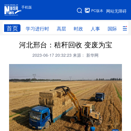
手机版
手机版
PC版本
网站无障碍
网站地图
首页
学习进行时
高层
时政
人事
国际
财
河北邢台：秸秆回收 变废为宝
学习进行时
高层
时政
人事
2023-06-17 20:32:23
来源： 新华网
国际
财经
网评
港澳
台湾
思客智库
全球连线
教育
科技
科创
量子
体育
文化
书画
健康
军事
访谈
视频
图片
政务
法律
中央文件
金融
汽车
食品
人居
信息化
数字经济