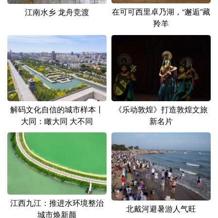
山东
河南
湖北
湖南
在可可西里卓乃湖，“邂逅”藏
江南水乡 龙舟竞渡
羚羊
广东
广西
海南
重庆
四川
贵州
云南
西藏
陕西
甘肃
青海
宁夏
新疆
内蒙古
黑龙江
解码文化自信的城市样本丨
《乐动敦煌》打造敦煌文旅
大同：瞰大同 大不同
新名片
多语种频道
English
Español
Français
عربى
Русский язык
日本語
한국어
Deutsch
Português
江西九江：推进水环境整治
北戴河避暑游人气旺
城市焕新颜