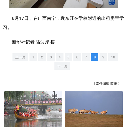
学术中国
乡村振兴
银龄
溯源中国
6月17日，在广西南宁，袁东旺在学校附近的出租房里学
城市
旅游
能源
会展
习。
彩票
娱乐
时尚
悦读
新华社记者 陆波岸 摄
公益
一带一路
亚太网
上市公司
上一页
1
2
3
4
5
6
7
8
9
10
文化产业
下一页
地方频道
【责任编辑:薛涛 】
北京
天津
河北
山西
辽宁
吉林
上海
江苏
浙江
安徽
福建
江西