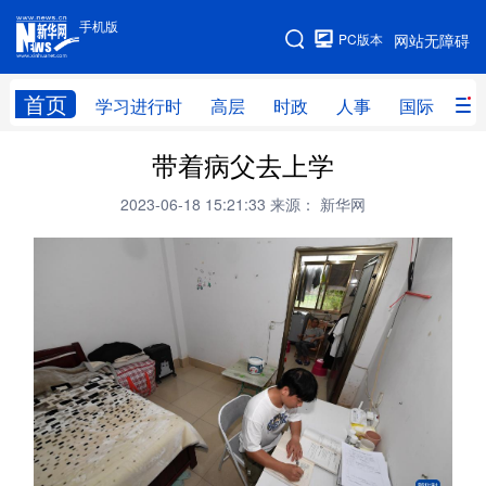
手机版
手机版
PC版本
网站无障碍
网站地图
首页
学习进行时
高层
时政
人事
国际
财
带着病父去上学
学习进行时
高层
时政
人事
2023-06-18 15:21:33
来源： 新华网
国际
财经
网评
港澳
台湾
思客智库
全球连线
教育
科技
科创
量子
体育
文化
书画
健康
军事
访谈
视频
图片
政务
法律
中央文件
金融
汽车
食品
人居
信息化
数字经济