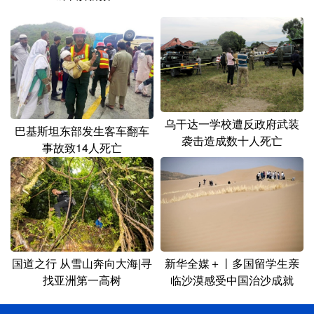
乌干达一学校遭反政府武装
巴基斯坦东部发生客车翻车
袭击造成数十人死亡
事故致14人死亡
国道之行 从雪山奔向大海|寻
新华全媒＋丨多国留学生亲
找亚洲第一高树
临沙漠感受中国治沙成就