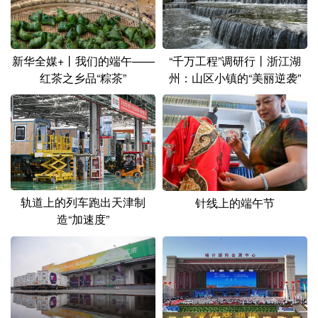
新华全媒+丨我们的端午——
“千万工程”调研行丨浙江湖
红茶之乡品“粽茶”
州：山区小镇的“美丽逆袭”
轨道上的列车跑出天津制
针线上的端午节
造“加速度”