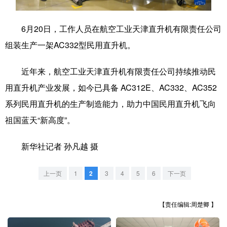
学术中国
乡村振兴
银龄
溯源中国
6月20日，工作人员在航空工业天津直升机有限责任公司
城市
旅游
能源
会展
组装生产一架AC332型民用直升机。
彩票
娱乐
时尚
悦读
近年来，航空工业天津直升机有限责任公司持续推动民
公益
一带一路
亚太网
上市公司
用直升机产业发展，如今已具备 AC312E、AC332、AC352
系列民用直升机的生产制造能力，助力中国民用直升机飞向
文化产业
祖国蓝天“新高度”。
地方频道
新华社记者 孙凡越 摄
北京
天津
河北
山西
上一页
1
2
3
4
5
6
下一页
辽宁
吉林
上海
江苏
【责任编辑:周楚卿 】
浙江
安徽
福建
江西