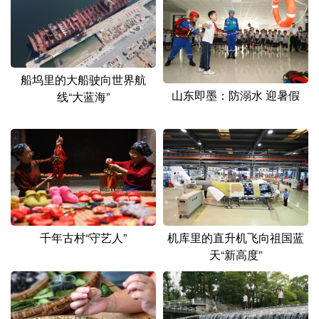
山东
河南
湖北
湖南
广东
广西
海南
重庆
四川
贵州
云南
西藏
船坞里的大船驶向世界航
山东即墨：防溺水 迎暑假
陕西
甘肃
青海
宁夏
线“大蓝海”
新疆
内蒙古
黑龙江
多语种频道
English
Español
Français
عربى
千年古村“守艺人”
机库里的直升机飞向祖国蓝
Русский язык
日本語
한국어
天“新高度”
Deutsch
Português