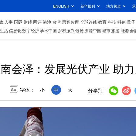
ENGLISH
新华报刊
地方频道
承
政
人事
国际
财经
网评
港澳
台湾
思客智库
全球连线
教育
科技
科创
量子
生活
信息化
数字经济
学术中国
乡村振兴
银龄
溯源中国
城市
旅游
能源
会
云南会泽：发展光伏产业 助
字体：
小
中
大
分享到：