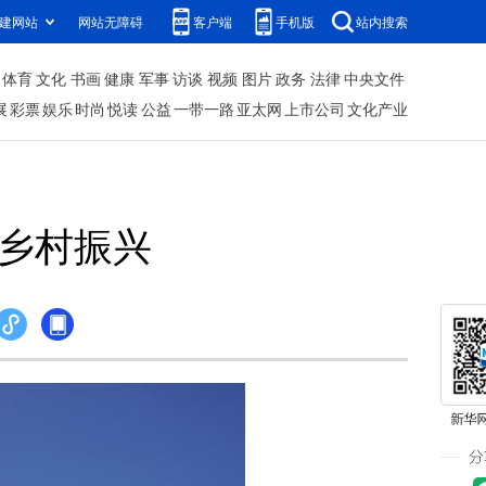
建网站
网站无障碍
客户端
手机版
站内搜索
体育
文化
书画
健康
军事
访谈
视频
图片
政务
法律
中央文件
展
彩票
娱乐
时尚
悦读
公益
一带一路
亚太网
上市公司
文化产业
力乡村振兴