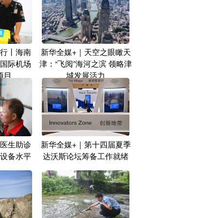
行丨海南
新华全媒+｜天空之眼瞰天
国际机场
津：“飞阅”海河之滨 领略津
项目
城发展活力
医生助诊
新华全媒+｜第十四届夏季
设备水平
达沃斯论坛筹备工作就绪