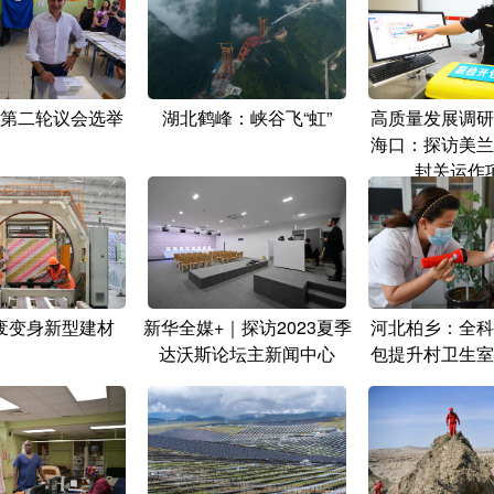
第二轮议会选举
湖北鹤峰：峡谷飞“虹”
高质量发展调研
海口：探访美兰
封关运作
废变身新型建材
新华全媒+｜探访2023夏季
河北柏乡：全科
达沃斯论坛主新闻中心
包提升村卫生室