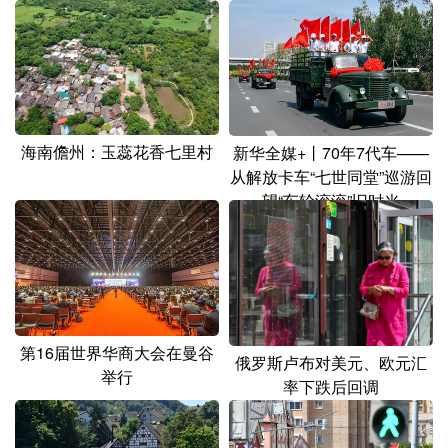
造航天产业集聚地
海南儋州：玉蕊花香七里村
新华全媒+丨70年7代车——
从解放卡车“七世同堂”巡游回
望“车轮滚滚”旧时光
第16届世界华商大会在曼谷
俄罗斯卢布对美元、欧元汇
举行
率下跌后回调