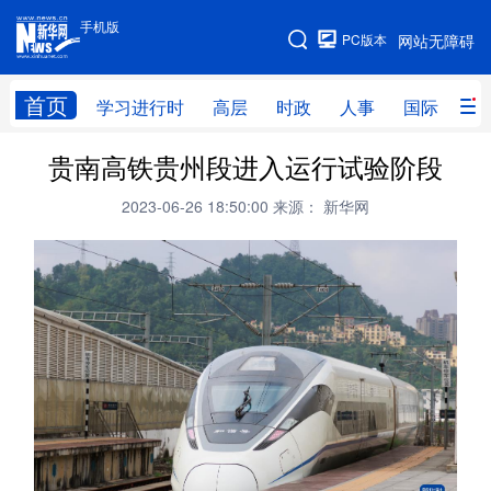
手机版
手机版
PC版本
网站无障碍
网站地图
首页
学习进行时
高层
时政
人事
国际
财
贵南高铁贵州段进入运行试验阶段
学习进行时
高层
时政
人事
2023-06-26 18:50:00
来源： 新华网
国际
财经
网评
港澳
台湾
思客智库
全球连线
教育
科技
科创
量子
体育
文化
书画
健康
军事
访谈
视频
图片
政务
法律
中央文件
金融
汽车
食品
人居
信息化
数字经济