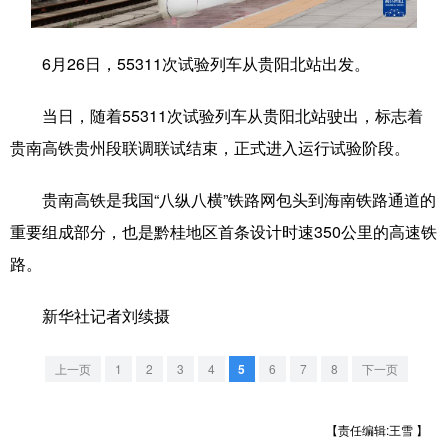
学术中国
乡村振兴
银龄
溯源中国
6月26日，55311次试验列车从贵阳北站出发。
城市
旅游
能源
会展
当日，随着55311次试验列车从贵阳北站驶出，标志着
彩票
娱乐
时尚
悦读
贵南高铁贵州段联调联试结束，正式进入运行试验阶段。
公益
一带一路
亚太网
上市公司
贵南高铁是我国“八纵八横”铁路网包头到海南铁路通道的
文化产业
重要组成部分，也是黔桂地区首条设计时速350公里的高速铁
路。
地方频道
新华社记者刘续摄
北京
天津
河北
山西
上一页
1
2
3
4
5
6
7
8
下一页
辽宁
吉林
上海
江苏
浙江
安徽
福建
江西
【责任编辑:王雪 】