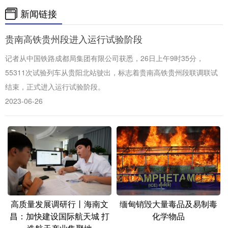
山东
河南
湖北
湖南
新闻链接
广东
广西
海南
重庆
贵南高铁贵州段进入运行试验阶段
四川
贵州
云南
西藏
记者从中国铁路成都局集团有限公司获悉，26日上午9时35分，
陕西
甘肃
青海
宁夏
55311次试验列车从贵阳北站驶出，标志着贵南高铁贵州段联调联试
结束，正式进入运行试验阶段。
新疆
内蒙古
黑龙江
2023-06-26
多语种频道
English
Español
Français
عربى
Русский язык
日本語
한국어
Deutsch
Português
高质量发展调研行丨海南文
缅甸销毁大量毒品及易制毒
昌：加快建设国际航天城 打
化学物品