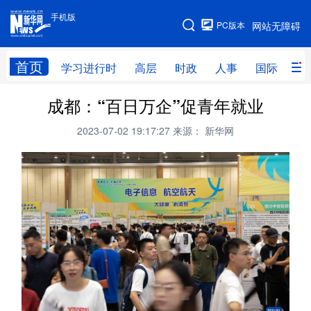
手机版
手机版
PC版本
网站无障碍
网站地图
首页
学习进行时
高层
时政
人事
国际
财
成都：“百日万企”促青年就业
学习进行时
高层
时政
人事
2023-07-02 19:17:27
来源： 新华网
国际
财经
网评
港澳
台湾
思客智库
全球连线
教育
科技
科创
量子
体育
文化
书画
健康
军事
访谈
视频
图片
政务
法律
中央文件
金融
汽车
食品
人居
信息化
数字经济