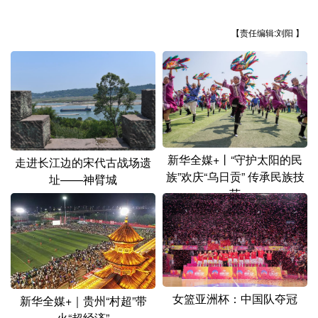
山东
河南
湖北
湖南
【责任编辑:刘阳 】
广东
广西
海南
重庆
四川
贵州
云南
西藏
陕西
甘肃
青海
宁夏
新疆
内蒙古
黑龙江
新华全媒+丨“守护太阳的民
走进长江边的宋代古战场遗
族”欢庆“乌日贡” 传承民族技
多语种频道
址——神臂城
艺
English
Español
Français
عربى
Русский язык
日本語
한국어
Deutsch
Português
女篮亚洲杯：中国队夺冠
新华全媒+｜贵州“村超”带
火“超经济”