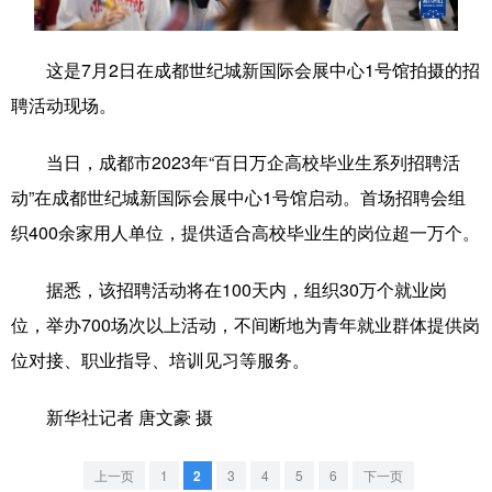
学术中国
乡村振兴
银龄
溯源中国
这是7月2日在成都世纪城新国际会展中心1号馆拍摄的招
城市
旅游
能源
会展
聘活动现场。
彩票
娱乐
时尚
悦读
当日，成都市2023年“百日万企高校毕业生系列招聘活
公益
一带一路
亚太网
上市公司
动”在成都世纪城新国际会展中心1号馆启动。首场招聘会组
文化产业
织400余家用人单位，提供适合高校毕业生的岗位超一万个。
据悉，该招聘活动将在100天内，组织30万个就业岗
地方频道
位，举办700场次以上活动，不间断地为青年就业群体提供岗
位对接、职业指导、培训见习等服务。
北京
天津
河北
山西
辽宁
吉林
上海
江苏
新华社记者 唐文豪 摄
浙江
安徽
福建
江西
上一页
1
2
3
4
5
6
下一页