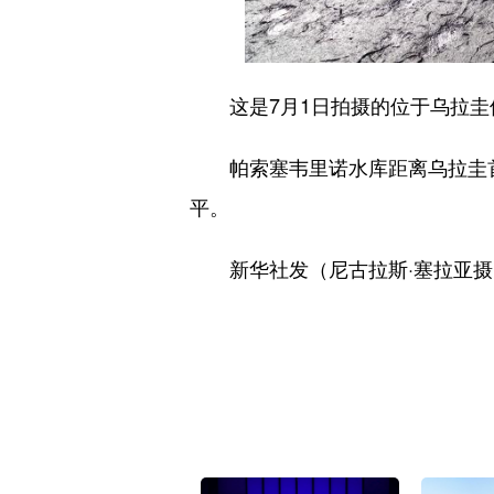
这是7月1日拍摄的位于乌拉圭
帕索塞韦里诺水库距离乌拉圭首都
平。
新华社发（尼古拉斯·塞拉亚摄