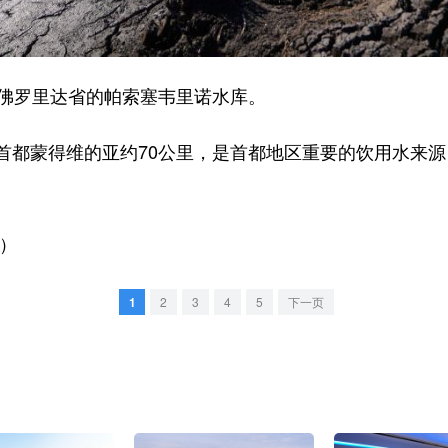
佛罗里达省的帕索塞韦里诺水库。
蒙得维的亚约70公里，是首都地区重要的饮用水来源
）
1
2
3
4
5
下一页