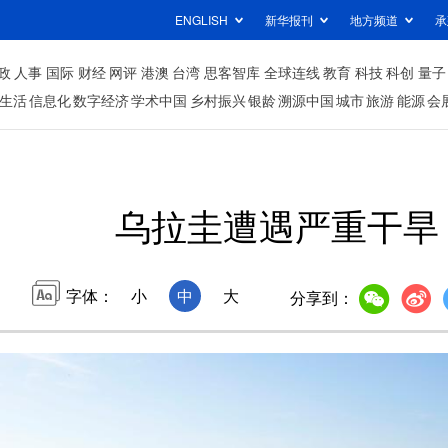
ENGLISH
新华报刊
地方频道
承
政
人事
国际
财经
网评
港澳
台湾
思客智库
全球连线
教育
科技
科创
量子
生活
信息化
数字经济
学术中国
乡村振兴
银龄
溯源中国
城市
旅游
能源
会
乌拉圭遭遇严重干旱
字体：
小
中
大
分享到：