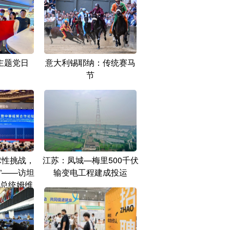
主题党日
意大利锡耶纳：传统赛马
节
球性挑战，
江苏：凤城—梅里500千伏
”——访坦
输变电工程建成投运
总统姆维