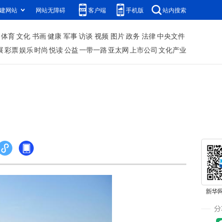
建网站
网站无障碍
客户端
手机版
站内搜索
体育
文化
书画
健康
军事
访谈
视频
图片
政务
法律
中央文件
展
彩票
娱乐
时尚
悦读
公益
一带一路
亚太网
上市公司
文化产业