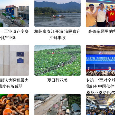
：工业遗存变身
杭州富春江开渔 渔民喜迎
高铁车厢里的
创产业园
江鲜丰收
部认为骚乱暴力
夏日荷花美
专访：“面对全
强度有所减弱
我们有中国伙伴
桑尼亚桑给巴尔
尼