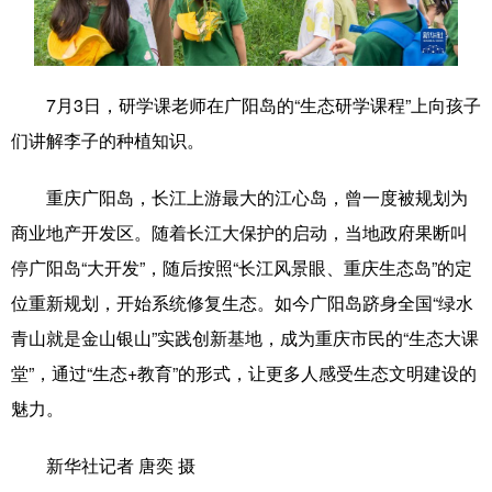
学术中国
乡村振兴
银龄
溯源中国
城市
旅游
能源
会展
7月3日，研学课老师在广阳岛的“生态研学课程”上向孩子
彩票
娱乐
时尚
悦读
们讲解李子的种植知识。
公益
一带一路
亚太网
上市公司
重庆广阳岛，长江上游最大的江心岛，曾一度被规划为
文化产业
商业地产开发区。随着长江大保护的启动，当地政府果断叫
停广阳岛“大开发”，随后按照“长江风景眼、重庆生态岛”的定
位重新规划，开始系统修复生态。如今广阳岛跻身全国“绿水
地方频道
青山就是金山银山”实践创新基地，成为重庆市民的“生态大课
北京
天津
河北
山西
堂”，通过“生态+教育”的形式，让更多人感受生态文明建设的
魅力。
辽宁
吉林
上海
江苏
浙江
安徽
福建
江西
新华社记者 唐奕 摄