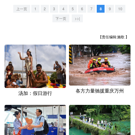
山东
河南
湖北
湖南
上一页
1
2
3
4
5
6
7
8
9
10
广东
广西
海南
重庆
下一页
>>|
四川
贵州
云南
西藏
【责任编辑:施歌 】
陕西
甘肃
青海
宁夏
新疆
内蒙古
黑龙江
多语种频道
English
Español
Français
عربى
各方力量驰援重庆万州
汤加：假日游行
Русский язык
日本語
한국어
Deutsch
Português