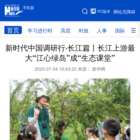
手机版
手机版
PC版本
网站无障碍
网站地图
首页
学习进行时
高层
时政
人事
国际
财
新时代中国调研行·长江篇丨长江上游最
学习进行时
高层
时政
人事
大“江心绿岛”成“生态课堂”
国际
财经
网评
港澳
2023-07-04 16:43:22
来源： 新华网
台湾
思客智库
全球连线
教育
科技
科创
量子
体育
文化
书画
健康
军事
访谈
视频
图片
政务
法律
中央文件
金融
汽车
食品
人居
信息化
数字经济