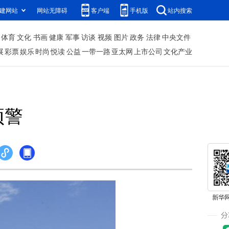
建网站
网站无障碍
客户端
手机版
站内搜索
体育
文化
书画
健康
军事
访谈
视频
图片
政务
法律
中央文件
展
彩票
娱乐
时尚
悦读
公益
一带一路
亚太网
上市公司
文化产业
预警