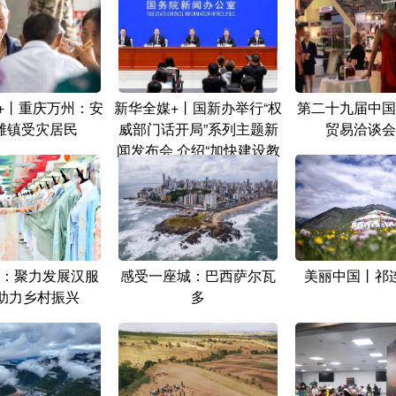
+丨重庆万州：安
新华全媒+丨国新办举行“权
第二十九届中国
滩镇受灾居民
威部门话开局”系列主题新
贸易洽谈会
闻发布会 介绍“加快建设教
育强国 办好人民满意的教
育”有关情况
：聚力发展汉服
感受一座城：巴西萨尔瓦
美丽中国丨祁
 助力乡村振兴
多