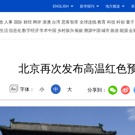
ENGLISH
新华报刊
地方频道
承
政
人事
国际
财经
网评
港澳
台湾
思客智库
全球连线
教育
科技
科创
量子
生活
信息化
数字经济
学术中国
乡村振兴
银龄
溯源中国
城市
旅游
能源
会
北京再次发布高温红色
字体：
小
中
大
分享到：