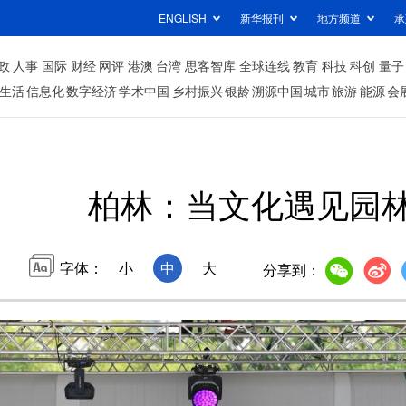
ENGLISH
新华报刊
地方频道
承
政
人事
国际
财经
网评
港澳
台湾
思客智库
全球连线
教育
科技
科创
量子
生活
信息化
数字经济
学术中国
乡村振兴
银龄
溯源中国
城市
旅游
能源
会
柏林：当文化遇见园
字体：
小
中
大
分享到：