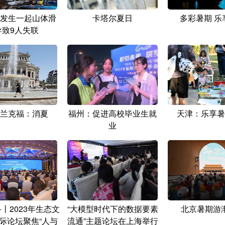
发生一起山体滑
卡塔尔夏日
多彩暑期 乐
导致9人失联
兰克福：消夏
福州：促进高校毕业生就
天津：乐享暑
业
丨2023年生态文
“大模型时代下的数据要素
北京暑期游
际论坛聚焦“人与
流通”主题论坛在上海举行