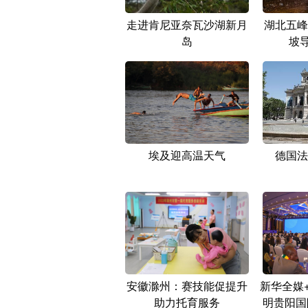
走进肯尼亚奈瓦沙湖新月
湖北五峰
岛
坡
埃及迎高温天气
德国法
安徽滁州：赛技能促提升
新华全媒+
助力托育服务
明贵阳国