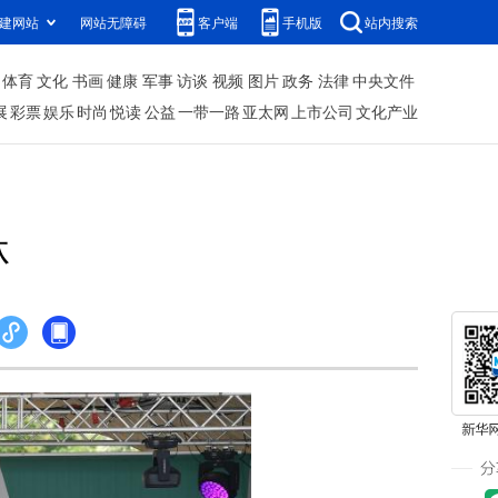
建网站
网站无障碍
客户端
手机版
站内搜索
体育
文化
书画
健康
军事
访谈
视频
图片
政务
法律
中央文件
展
彩票
娱乐
时尚
悦读
公益
一带一路
亚太网
上市公司
文化产业
林