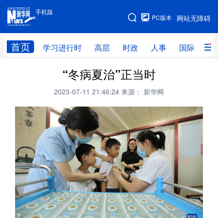
手机版
手机版
PC版本
网站无障碍
网站地图
首页
学习进行时
高层
时政
人事
国际
财
“冬病夏治”正当时
学习进行时
高层
时政
人事
2023-07-11 21:46:24
来源： 新华网
国际
财经
网评
港澳
台湾
思客智库
全球连线
教育
科技
科创
量子
体育
文化
书画
健康
军事
访谈
视频
图片
政务
法律
中央文件
金融
汽车
食品
人居
信息化
数字经济