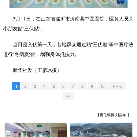
学术中国
乡村振兴
银龄
溯源中国
7月11日，在山东省临沂市沂南县中医医院，医务人员为
城市
旅游
能源
会展
小朋友贴“三伏贴”。
彩票
娱乐
时尚
悦读
当日是入伏第一天，各地群众通过贴“三伏贴”等中医疗法
公益
一带一路
亚太网
上市公司
进行“冬病夏治”，增强身体抵抗力。
文化产业
新华社发（王彦冰摄）
地方频道
1
2
3
4
5
6
7
8
9
10
下一页
>>|
北京
天津
河北
山西
辽宁
吉林
上海
江苏
【责任编辑:刘笑冬 】
浙江
安徽
福建
江西