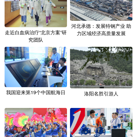
山东
河南
湖北
湖南
广东
广西
海南
重庆
河北承德：发展特钢产业 助
四川
贵州
云南
西藏
走近白血病治疗“北京方案”研
力区域经济高质量发展
究团队
陕西
甘肃
青海
宁夏
新疆
内蒙古
黑龙江
多语种频道
English
Español
Français
عربى
我国迎来第19个中国航海日
洛阳名胜引游人
Русский язык
日本語
한국어
Deutsch
Português