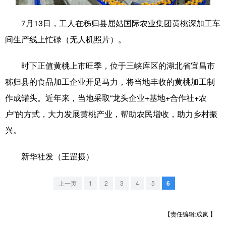
学术中国
乡村振兴
银龄
溯源中国
7月13日，工人在秭归县屈姑国际农业集团黄桃深加工车
间生产线上忙碌（无人机照片）。
城市
旅游
能源
会展
彩票
娱乐
时尚
悦读
时下正值黄桃上市旺季，位于三峡库区的湖北省宜昌市
秭归县的食品加工企业开足马力，将当地丰收的黄桃加工制
公益
一带一路
亚太网
上市公司
作成罐头。近年来，当地采取“龙头企业+基地+合作社+农
文化产业
户”的方式，大力发展黄桃产业，帮助农民增收，助力乡村振
兴。
地方频道
新华社发（王罡摄）
北京
天津
河北
山西
上一页
1
2
3
4
5
6
辽宁
吉林
上海
江苏
浙江
安徽
福建
江西
【责任编辑:成岚 】