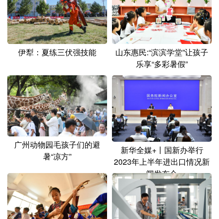
伊犁：夏练三伏强技能
山东惠民:“滨滨学堂”让孩子
乐享“多彩暑假”
广州动物园毛孩子们的避
新华全媒+丨国新办举行
暑“凉方”
2023年上半年进出口情况新
闻发布会