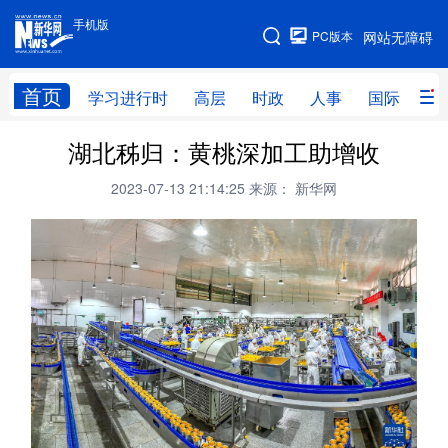
手机版
手机版
PC版本
网站无障碍
网站地图
首页
学习进行时
高层
时政
人事
国际
财
湖北秭归：黄桃深加工助增收
学习进行时
高层
时政
人事
2023-07-13 21:14:25
来源： 新华网
国际
财经
网评
港澳
台湾
思客智库
全球连线
教育
科技
科创
量子
体育
文化
书画
健康
军事
访谈
视频
图片
政务
法律
中央文件
金融
汽车
食品
人居
信息化
数字经济