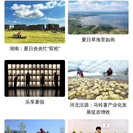
山东
河南
湖北
湖南
广东
广西
海南
重庆
四川
贵州
云南
西藏
夏日草海景如画
陕西
甘肃
青海
宁夏
湖南：夏日炎炎忙“双抢”
新疆
内蒙古
黑龙江
多语种频道
English
Español
Français
عربى
Русский язык
日本語
한국어
乐享暑假
河北沽源：马铃薯产业化发
展促农增收
Deutsch
Português