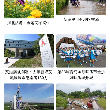
新德里部分地区被淹
河北沽源：金莲花采摘忙
艾滋病规划署：去年新增艾
第33届青岛国际啤酒节金沙
滋病病毒感染者130万
滩啤酒城开城