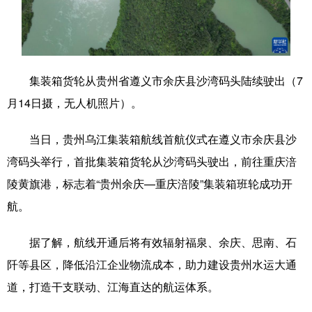
学术中国
乡村振兴
银龄
溯源中国
城市
旅游
能源
会展
集装箱货轮从贵州省遵义市余庆县沙湾码头陆续驶出（7
彩票
娱乐
时尚
悦读
月14日摄，无人机照片）。
公益
一带一路
亚太网
上市公司
当日，贵州乌江集装箱航线首航仪式在遵义市余庆县沙
文化产业
湾码头举行，首批集装箱货轮从沙湾码头驶出，前往重庆涪
陵黄旗港，标志着“贵州余庆—重庆涪陵”集装箱班轮成功开
地方频道
航。
北京
天津
河北
山西
据了解，航线开通后将有效辐射福泉、余庆、思南、石
辽宁
吉林
上海
江苏
阡等县区，降低沿江企业物流成本，助力建设贵州水运大通
道，打造干支联动、江海直达的航运体系。
浙江
安徽
福建
江西