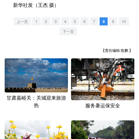
山东
河南
湖北
湖南
新华社发（王杰 摄）
广东
广西
海南
重庆
上一页
1
2
3
4
5
6
7
8
9
10
四川
贵州
云南
西藏
下一页
陕西
甘肃
青海
宁夏
【责任编辑:焦鹏 】
新疆
内蒙古
黑龙江
多语种频道
English
Español
Français
عربى
甘肃嘉峪关：关城迎来旅游
Русский язык
日本語
한국어
热
服务暑运保安全
Deutsch
Português