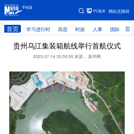
手机版
手机版
PC版本
网站无障碍
网站地图
首页
学习进行时
高层
时政
人事
国际
财
贵州乌江集装箱航线举行首航仪式
学习进行时
高层
时政
人事
2023-07-14 20:50:50
来源： 新华网
国际
财经
网评
港澳
台湾
思客智库
全球连线
教育
科技
科创
量子
体育
文化
书画
健康
军事
访谈
视频
图片
政务
法律
中央文件
金融
汽车
食品
人居
信息化
数字经济