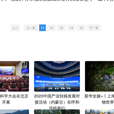
|<<
上一页
11
12
13
14
15
下一页
科学大会在北京
2023中国产业转移发展对
新华全媒+丨上
开幕
接活动（内蒙古）在呼和
物世界
浩特举行