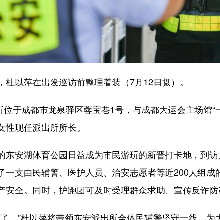
以萍在出发巡访前整理着装（7月12日摄）。
所位于成都市龙泉驿区蓉宝巷1号，与成都大运会主场馆“
女性现任派出所所长。
东安湖体育公园日益成为市民游玩的新晋打卡地，到访
一支由民辅警、医护人员、治安志愿者等近200人组成的
产安全。同时，护跑团可及时受理群众求助、宣传反诈防
。”杜以萍将带领东安派出所全体民辅警坚守一线，为