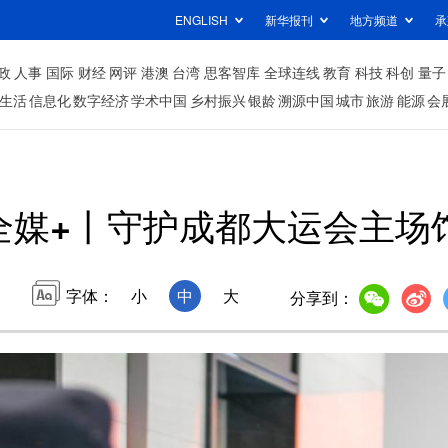
ENGLISH
新华报刊
地方频道
承
政
人事
国际
财经
网评
港澳
台湾
思客智库
全球连线
教育
科技
科创
量子
生活
信息化
数字经济
学术中国
乡村振兴
银龄
溯源中国
城市
旅游
能源
会
全媒+丨守护成都大运会主场馆
字体：
小
中
大
分享到：