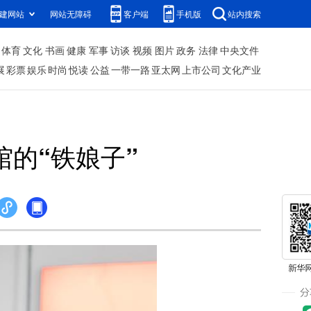
建网站
网站无障碍
客户端
手机版
站内搜索
体育
文化
书画
健康
军事
访谈
视频
图片
政务
法律
中央文件
展
彩票
娱乐
时尚
悦读
公益
一带一路
亚太网
上市公司
文化产业
的“铁娘子”