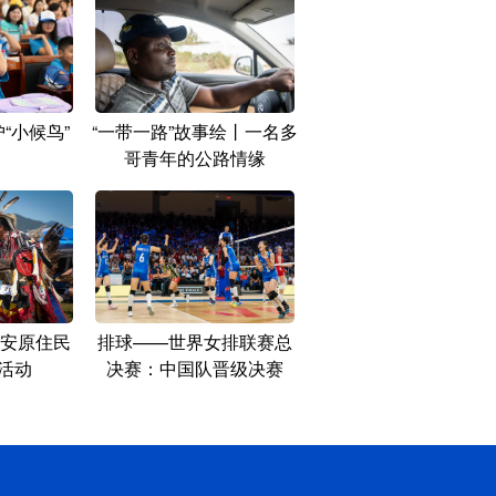
“小候鸟”
“一带一路”故事绘丨一名多
哥青年的公路情缘
安原住民
排球——世界女排联赛总
”活动
决赛：中国队晋级决赛