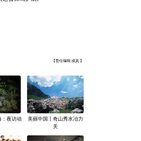
【责任编辑:成岚 】
海：夜访动
美丽中国丨奇山秀水冶力
关