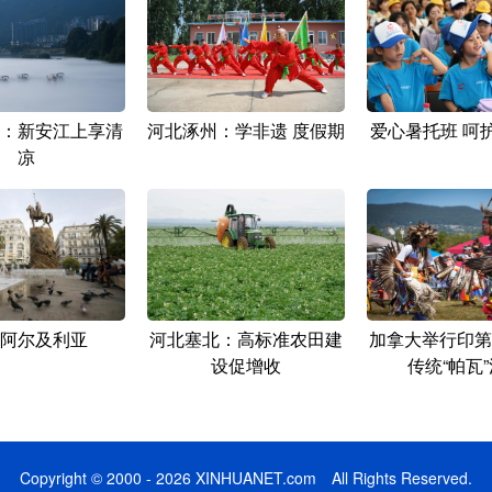
：新安江上享清
河北涿州：学非遗 度假期
爱心暑托班 呵护
凉
阿尔及利亚
河北塞北：高标准农田建
加拿大举行印第
设促增收
传统“帕瓦
Copyright © 2000 - 2026 XINHUANET.com All Rights Reserved.