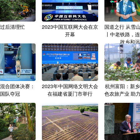
过后清理忙
2023中国互联网大会在京
国道之行 从雪
开幕
丨中老铁路，连
故乡和远
混合团体决赛：
2023年中国网络文明大会
杭州富阳：新乡
国队夺冠
在福建省厦门市举行
色农旅产业 助