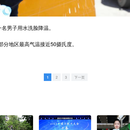
一名男子用水洗脸降温。
分地区最高气温接近50摄氏度。
1
2
3
下一页