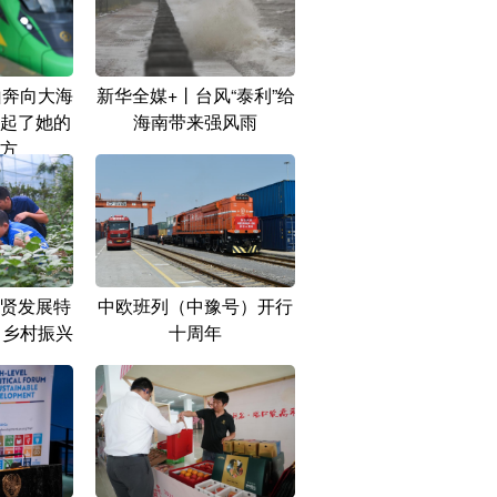
山奔向大海
新华全媒+丨台风“泰利”给
起了她的
海南带来强风雨
方
贤发展特
中欧班列（中豫号）开行
力乡村振兴
十周年