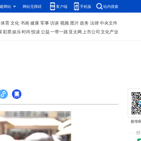
建网站
网站无障碍
客户端
手机版
站内搜索
体育
文化
书画
健康
军事
访谈
视频
图片
政务
法律
中央文件
展
彩票
娱乐
时尚
悦读
公益
一带一路
亚太网
上市公司
文化产业