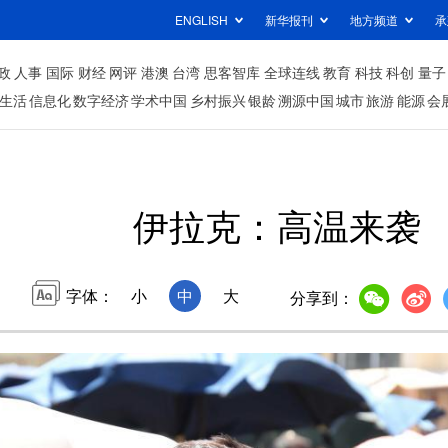
ENGLISH
新华报刊
地方频道
承
政
人事
国际
财经
网评
港澳
台湾
思客智库
全球连线
教育
科技
科创
量子
生活
信息化
数字经济
学术中国
乡村振兴
银龄
溯源中国
城市
旅游
能源
会
伊拉克：高温来袭
字体：
小
中
大
分享到：