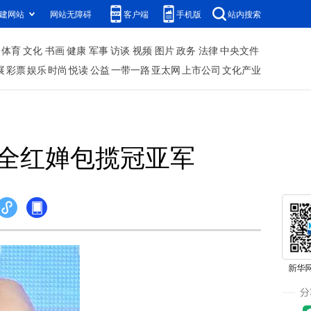
建网站
网站无障碍
客户端
手机版
站内搜索
体育
文化
书画
健康
军事
访谈
视频
图片
政务
法律
中央文件
展
彩票
娱乐
时尚
悦读
公益
一带一路
亚太网
上市公司
文化产业
、全红婵包揽冠亚军