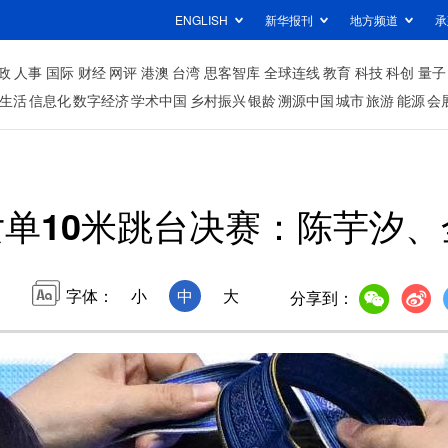
ENGLISH
新华报刊
地方频道
承
政
人事
国际
财经
网评
港澳
台湾
思客智库
全球连线
教育
科技
科创
量子
生活
信息化
数字经济
学术中国
乡村振兴
银龄
溯源中国
城市
旅游
能源
会
单10米跳台决赛：陈芋汐
字体：
小
中
大
分享到：