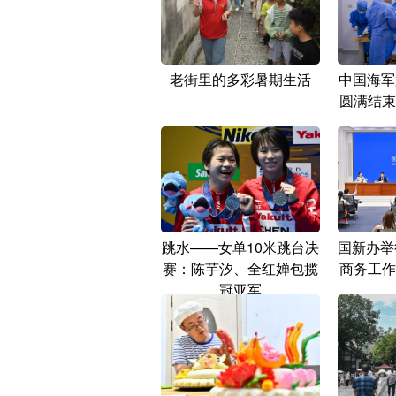
老街里的多彩暑期生活
中国海军
圆满结束
跳水——女单10米跳台决
国新办举
赛：陈芋汐、全红婵包揽
商务工作
冠亚军