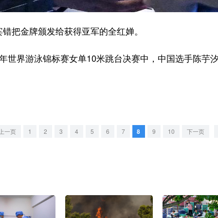
错把金牌颁发给获得亚军的全红婵。
界游泳锦标赛女单10米跳台决赛中，中国选手陈芋汐、全红
上一页
1
2
3
4
5
6
7
8
9
10
下一页