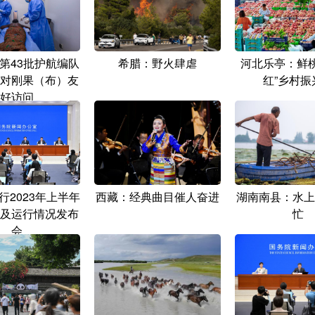
第43批护航编队
希腊：野火肆虐
河北乐亭：鲜桃
对刚果（布）友
红”乡村振
好访问
行2023年上半年
西藏：经典曲目催人奋进
湖南南县：水上
及运行情况发布
忙
会