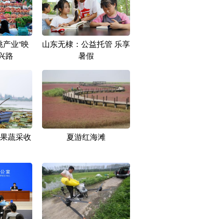
产业“映
山东无棣：公益托管 乐享
兴路
暑假
果蔬采收
夏游红海滩