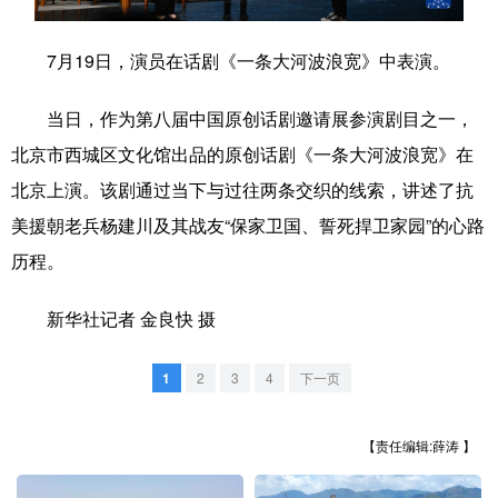
学术中国
乡村振兴
银龄
溯源中国
7月19日，演员在话剧《一条大河波浪宽》中表演。
城市
旅游
能源
会展
当日，作为第八届中国原创话剧邀请展参演剧目之一，
彩票
娱乐
时尚
悦读
北京市西城区文化馆出品的原创话剧《一条大河波浪宽》在
公益
一带一路
亚太网
上市公司
北京上演。该剧通过当下与过往两条交织的线索，讲述了抗
美援朝老兵杨建川及其战友“保家卫国、誓死捍卫家园”的心路
文化产业
历程。
地方频道
新华社记者 金良快 摄
北京
天津
河北
山西
1
2
3
4
下一页
辽宁
吉林
上海
江苏
【责任编辑:薛涛 】
浙江
安徽
福建
江西