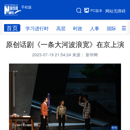
手机版
手机版
PC版本
网站无障碍
网站地图
首页
学习进行时
高层
时政
人事
国际
财
原创话剧《一条大河波浪宽》在京上演
学习进行时
高层
时政
人事
2023-07-19 21:54:24
来源： 新华网
国际
财经
网评
港澳
台湾
思客智库
全球连线
教育
科技
科创
量子
体育
文化
书画
健康
军事
访谈
视频
图片
政务
法律
中央文件
金融
汽车
食品
人居
信息化
数字经济