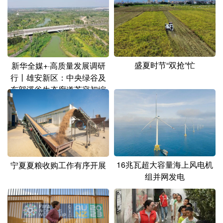
山东
河南
湖北
湖南
广东
广西
海南
重庆
四川
贵州
云南
西藏
盛夏时节“双抢”忙
新华全媒+·高质量发展调研
陕西
甘肃
青海
宁夏
行丨雄安新区：中央绿谷及
新疆
内蒙古
黑龙江
东部溪谷生态廊道芳容初绽
多语种频道
English
Español
Français
عربى
16兆瓦超大容量海上风电机
宁夏夏粮收购工作有序开展
Русский язык
日本語
한국어
组并网发电
Deutsch
Português