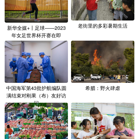
老街里的多彩暑期生活
新华全媒+丨足球——2023
年女足世界杯开赛在即
中国海军第43批护航编队圆
希腊：野火肆虐
满结束对刚果（布）友好访
问