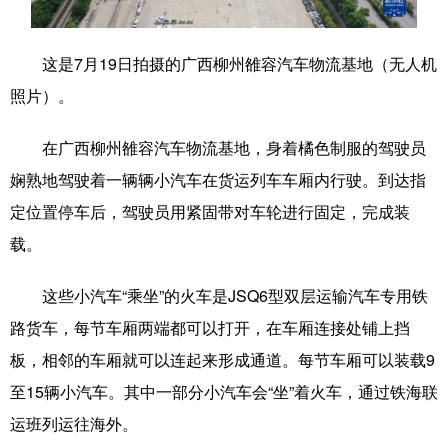
学术中国
乡村振兴
银龄
溯源中国
这是7月19日拍摄的广西柳州雒容汽车物流基地（无人机
城市
旅游
能源
会展
照片）。
彩票
娱乐
时尚
悦读
在广西柳州雒容汽车物流基地，身着橘色制服的驾驶员
公益
一带一路
亚太网
上市公司
娴熟地驾驶着一辆辆小汽车在货运列车车厢内行驶。到达指
文化产业
定位置停车后，驾驶员用紧固带对车轮进行固定，完成装
载。
地方频道
这些小汽车“乘坐”的火车是JSQ6型双层运输汽车专用铁
路货车，每节车厢两端都可以打开，在车厢连接处铺上挡
北京
天津
河北
山西
板，相邻的车厢就可以连起来形成通道。每节车厢可以装载9
辽宁
吉林
上海
江苏
至15辆小汽车。其中一部分小汽车会“坐”着火车，通过铁海联
浙江
安徽
福建
江西
运班列运往海外。