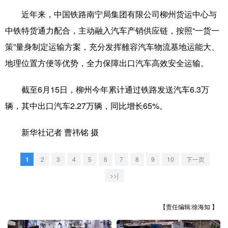
山东
河南
湖北
湖南
近年来，中国铁路南宁局集团有限公司柳州货运中心与
广东
广西
海南
重庆
中铁特货通力配合，主动融入汽车产销供应链，按照“一货一
策”量身制定运输方案，充分发挥雒容汽车物流基地运能大、
四川
贵州
云南
西藏
地理位置方便等优势，全力保障出口汽车高效安全运输。
陕西
甘肃
青海
宁夏
截至6月15日，柳州今年累计通过铁路发送汽车6.3万
新疆
内蒙古
黑龙江
辆，其中出口汽车2.27万辆，同比增长65%。
多语种频道
新华社记者 曹祎铭 摄
English
Español
Français
عربى
1
2
3
4
5
6
7
8
9
10
下一页
Русский язык
日本語
한국어
>>|
Deutsch
Português
【责任编辑:徐海知 】