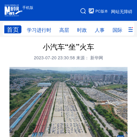
手机版
手机版
PC版本
网站无障碍
网站地图
首页
学习进行时
高层
时政
人事
国际
财
小汽车“坐”火车
学习进行时
高层
时政
人事
2023-07-20 23:30:58
来源： 新华网
国际
财经
网评
港澳
台湾
思客智库
全球连线
教育
科技
科创
量子
体育
文化
书画
健康
军事
访谈
视频
图片
政务
法律
中央文件
金融
汽车
食品
人居
信息化
数字经济