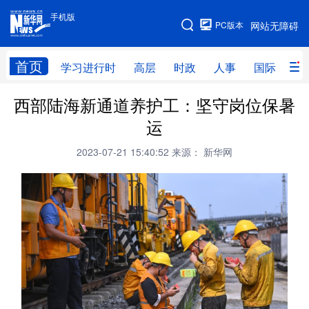
手机版
手机版
PC版本
网站无障碍
网站地图
首页
学习进行时
高层
时政
人事
国际
财
西部陆海新通道养护工：坚守岗位保暑
学习进行时
高层
时政
人事
运
国际
财经
网评
港澳
2023-07-21 15:40:52
来源： 新华网
台湾
思客智库
全球连线
教育
科技
科创
量子
体育
文化
书画
健康
军事
访谈
视频
图片
政务
法律
中央文件
金融
汽车
食品
人居
信息化
数字经济