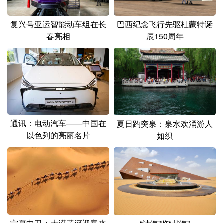
复兴号亚运智能动车组在长
巴西纪念飞行先驱杜蒙特诞
春亮相
辰150周年
通讯：电动汽车——中国在
夏日趵突泉：泉水欢涌游人
以色列的亮丽名片
如织
宁夏中卫：大漠黄河迎客来