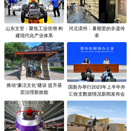
山东
河南
湖北
湖南
广东
广西
海南
重庆
四川
贵州
云南
西藏
山东文登：聚焦工业倍增 构
河北滦州：暑期里的非遗传
建现代化产业体系
承
陕西
甘肃
青海
宁夏
新疆
内蒙古
黑龙江
多语种频道
推动“廉洁文化”建设 提升基
English
Español
Français
عربى
国新办举行2023年上半年外
层治理新效能
汇收支数据情况新闻发布会
Русский язык
日本語
한국어
Deutsch
Português