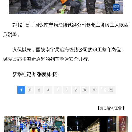
学术中国
乡村振兴
银龄
溯源中国
城市
旅游
能源
会展
7月21日，国铁南宁局沿海铁路公司钦州工务段工人吃西
瓜消暑。
彩票
娱乐
时尚
悦读
公益
一带一路
亚太网
上市公司
入伏以来，国铁南宁局沿海铁路公司的职工坚守岗位，
保障西部陆海新通道的列车暑运安全开行。
文化产业
新华社记者 张爱林 摄
地方频道
1
2
3
4
5
6
7
8
9
下一页
北京
天津
河北
山西
【责任编辑:王雪 】
辽宁
吉林
上海
江苏
浙江
安徽
福建
江西