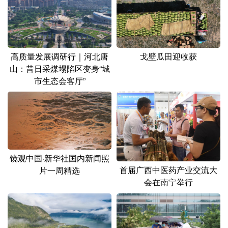
山东
河南
湖北
湖南
广东
广西
海南
重庆
四川
贵州
云南
西藏
高质量发展调研行｜河北唐
戈壁瓜田迎收获
陕西
甘肃
青海
宁夏
山：昔日采煤塌陷区变身“城
市生态会客厅”
新疆
内蒙古
黑龙江
多语种频道
English
Español
Français
عربى
镜观中国·新华社国内新闻照
首届广西中医药产业交流大
片一周精选
Русский язык
日本語
한국어
会在南宁举行
Deutsch
Português