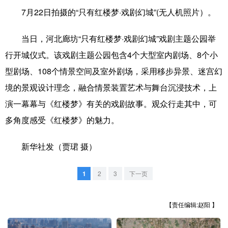
7月22日拍摄的“只有红楼梦·戏剧幻城”(无人机照片）。
学术中国
乡村振兴
银龄
溯源中国
当日，河北廊坊“只有红楼梦·戏剧幻城”戏剧主题公园举
城市
旅游
能源
会展
行开城仪式。该戏剧主题公园包含4个大型室内剧场、8个小
彩票
娱乐
时尚
悦读
型剧场、108个情景空间及室外剧场，采用移步异景、迷宫幻
公益
一带一路
亚太网
上市公司
境的景观设计理念，融合情景装置艺术与舞台沉浸技术，上
演一幕幕与《红楼梦》有关的戏剧故事。观众行走其中，可
文化产业
多角度感受《红楼梦》的魅力。
地方频道
新华社发（贾珺 摄）
北京
天津
河北
山西
1
2
3
下一页
辽宁
吉林
上海
江苏
【责任编辑:赵阳 】
浙江
安徽
福建
江西