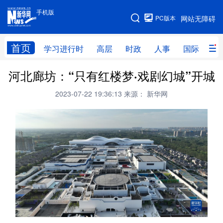
手机版
手机版
PC版本
网站无障碍
网站地图
首页
学习进行时
高层
时政
人事
国际
财
河北廊坊：“只有红楼梦·戏剧幻城”开城
学习进行时
高层
时政
人事
2023-07-22 19:36:13
来源： 新华网
国际
财经
网评
港澳
台湾
思客智库
全球连线
教育
科技
科创
量子
体育
文化
书画
健康
军事
访谈
视频
图片
政务
法律
中央文件
金融
汽车
食品
人居
信息化
数字经济