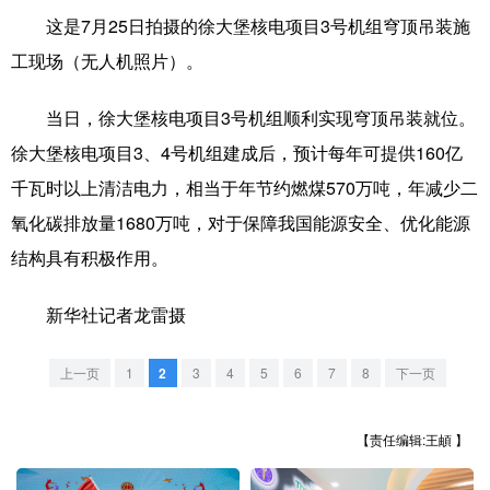
这是7月25日拍摄的徐大堡核电项目3号机组穹顶吊装施
学术中国
乡村振兴
银龄
溯源中国
工现场（无人机照片）。
城市
旅游
能源
会展
当日，徐大堡核电项目3号机组顺利实现穹顶吊装就位。
彩票
娱乐
时尚
悦读
徐大堡核电项目3、4号机组建成后，预计每年可提供160亿
公益
一带一路
亚太网
上市公司
千瓦时以上清洁电力，相当于年节约燃煤570万吨，年减少二
氧化碳排放量1680万吨，对于保障我国能源安全、优化能源
文化产业
结构具有积极作用。
地方频道
新华社记者龙雷摄
北京
天津
河北
山西
上一页
1
2
3
4
5
6
7
8
下一页
辽宁
吉林
上海
江苏
【责任编辑:王頔 】
浙江
安徽
福建
江西