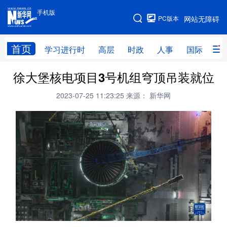
手机版
手机版
PC版本
网站无障碍
网站地图
首页
学习进行时
高层
时政
人事
国际
财
徐大堡核电项目3号机组穹顶吊装就位
学习进行时
高层
时政
人事
2023-07-25 11:23:25
来源： 新华网
国际
财经
网评
港澳
台湾
思客智库
全球连线
教育
科技
科创
量子
体育
文化
书画
健康
军事
访谈
视频
图片
政务
法律
中央文件
金融
汽车
食品
人居
信息化
数字经济