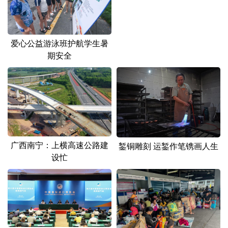
爱心公益游泳班护航学生暑
期安全
广西南宁：上横高速公路建
錾铜雕刻 运錾作笔镌画人生
设忙