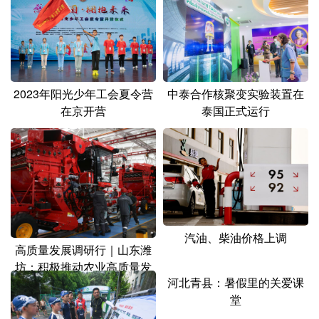
山东
河南
湖北
湖南
广东
广西
海南
重庆
四川
贵州
云南
西藏
2023年阳光少年工会夏令营
中泰合作核聚变实验装置在
陕西
甘肃
青海
宁夏
在京开营
泰国正式运行
新疆
内蒙古
黑龙江
多语种频道
English
Español
Français
عربى
汽油、柴油价格上调
Русский язык
日本語
한국어
高质量发展调研行｜山东潍
坊：积极推动农业高质量发
Deutsch
Português
河北青县：暑假里的关爱课
展
堂