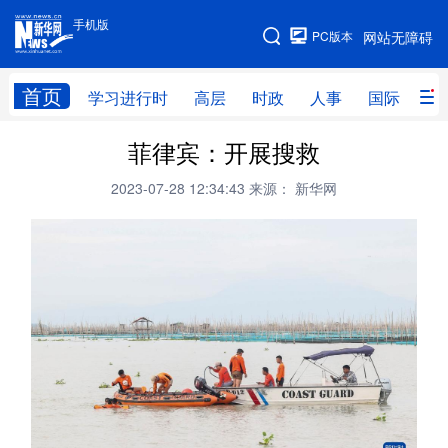
手机版
手机版
PC版本
网站无障碍
网站地图
首页
学习进行时
高层
时政
人事
国际
财
菲律宾：开展搜救
学习进行时
高层
时政
人事
2023-07-28 12:34:43
来源： 新华网
国际
财经
网评
港澳
台湾
思客智库
全球连线
教育
科技
科创
量子
体育
文化
书画
健康
军事
访谈
视频
图片
政务
法律
中央文件
金融
汽车
食品
人居
信息化
数字经济