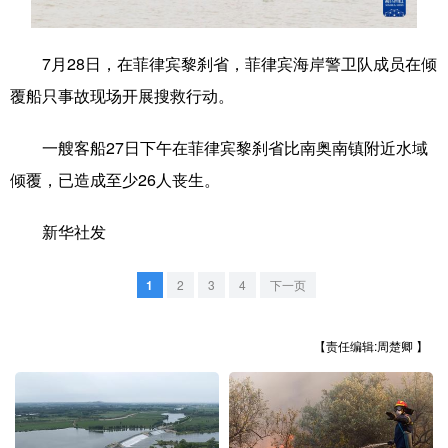
学术中国
乡村振兴
银龄
溯源中国
7月28日，在菲律宾黎刹省，菲律宾海岸警卫队成员在倾
城市
旅游
能源
会展
覆船只事故现场开展搜救行动。
彩票
娱乐
时尚
悦读
一艘客船27日下午在菲律宾黎刹省比南奥南镇附近水域
公益
一带一路
亚太网
上市公司
倾覆，已造成至少26人丧生。
文化产业
新华社发
地方频道
1
2
3
4
下一页
北京
天津
河北
山西
【责任编辑:周楚卿 】
辽宁
吉林
上海
江苏
浙江
安徽
福建
江西