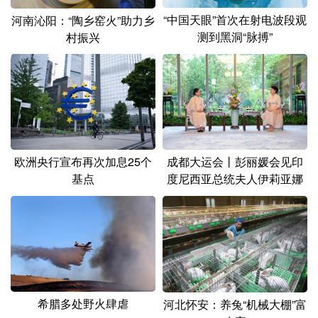
“中国天眼”首次在射电波段观
河南沁阳：“陶乡窑火”助力乡
测到黑洞“脉搏”
村振兴
欧洲央行宣布再次加息25个
成都大运会丨彭丽媛会见印
基点
度尼西亚总统夫人伊莉亚娜
希腊多处野火肆虐
河北怀安：养兔“机械大棚”富