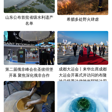
山东
河南
湖北
湖南
广东
广西
海南
重庆
山东公布首批省级水利遗产
希腊多处野火肆虐
四川
贵州
云南
西藏
名单
陕西
甘肃
青海
宁夏
新疆
内蒙古
黑龙江
多语种频道
成都大运会丨来华出席成都
第二届俄非峰会在圣彼得堡
English
Español
Français
عربى
大运会开幕式并访问的布隆
开幕 聚焦深化俄非合作
迪总统恩达伊施米耶抵达四
Русский язык
日本語
한국어
川省成都市
Deutsch
Português