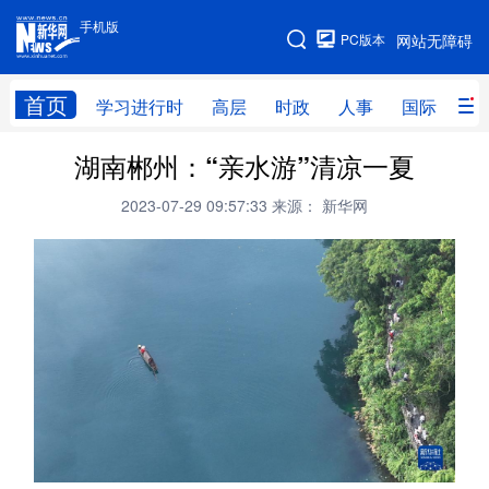
手机版
手机版
PC版本
网站无障碍
网站地图
首页
学习进行时
高层
时政
人事
国际
财
湖南郴州：“亲水游”清凉一夏
学习进行时
高层
时政
人事
2023-07-29 09:57:33
来源： 新华网
国际
财经
网评
港澳
台湾
思客智库
全球连线
教育
科技
科创
量子
体育
文化
书画
健康
军事
访谈
视频
图片
政务
法律
中央文件
金融
汽车
食品
人居
信息化
数字经济