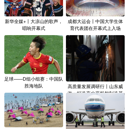
山东
河南
湖北
湖南
广东
广西
海南
重庆
新华全媒+丨大凉山的歌声，
成都大运会丨中国大学生体
四川
贵州
云南
西藏
唱响开幕式
育代表团在开幕式上入场
陕西
甘肃
青海
宁夏
新疆
内蒙古
黑龙江
多语种频道
足球——D组小组赛：中国队
English
Español
Français
عربى
胜海地队
高质量发展调研行丨山东威
海：打造高水平船舶制造基
Русский язык
日本語
한국어
地
Deutsch
Português