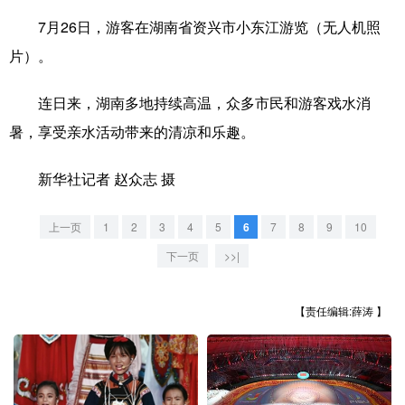
7月26日，游客在湖南省资兴市小东江游览（无人机照
学术中国
乡村振兴
银龄
溯源中国
片）。
城市
旅游
能源
会展
连日来，湖南多地持续高温，众多市民和游客戏水消
彩票
娱乐
时尚
悦读
暑，享受亲水活动带来的清凉和乐趣。
公益
一带一路
亚太网
上市公司
新华社记者 赵众志 摄
文化产业
上一页
1
2
3
4
5
6
7
8
9
10
地方频道
下一页
>>|
北京
天津
河北
山西
【责任编辑:薛涛 】
辽宁
吉林
上海
江苏
浙江
安徽
福建
江西