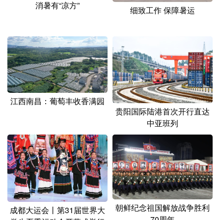
消暑有“凉方”
细致工作 保障暑运
江西南昌：葡萄丰收香满园
贵阳国际陆港首次开行直达
中亚班列
朝鲜纪念祖国解放战争胜利
成都大运会丨第31届世界大
70周年