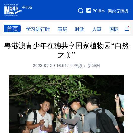
手机版
手机版
PC版本
网站无障碍
网站地图
首页
学习进行时
高层
时政
人事
国际
财
粤港澳青少年在穗共享国家植物园“自然
学习进行时
高层
时政
人事
之美”
国际
财经
网评
港澳
2023-07-29 16:51:19
来源： 新华网
台湾
思客智库
全球连线
教育
科技
科创
量子
体育
文化
书画
健康
军事
访谈
视频
图片
政务
法律
中央文件
金融
汽车
食品
人居
信息化
数字经济