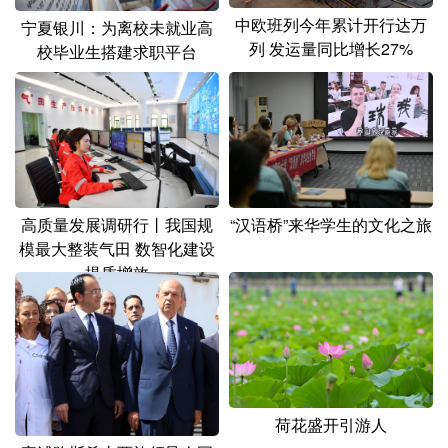
山东
河南
湖北
湖南
中欧班列今年累计开行达万
宁夏银川：为离校未就业高
列 发运量同比增长27%
广东
广西
海南
重庆
校毕业生搭建求职平台
四川
贵州
云南
西藏
陕西
甘肃
青海
宁夏
新疆
内蒙古
黑龙江
高质量发展调研行丨我国规
“汉语桥”来华学生的文化之旅
模最大整装气田 数智化建设
多语种频道
提质增效
English
Español
Français
عربى
Русский язык
日本語
한국어
Deutsch
Português
荷花盛开引游人