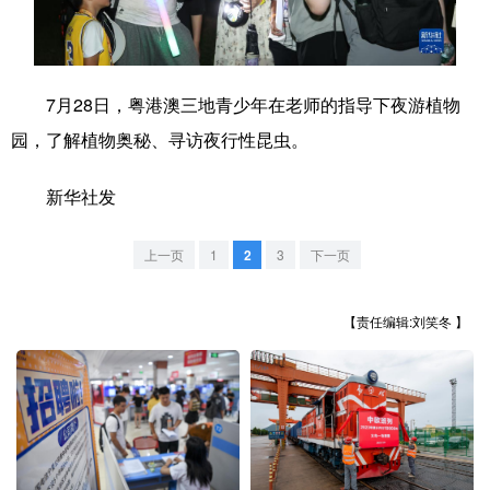
学术中国
乡村振兴
银龄
溯源中国
城市
旅游
能源
会展
7月28日，粤港澳三地青少年在老师的指导下夜游植物
彩票
娱乐
时尚
悦读
园，了解植物奥秘、寻访夜行性昆虫。
公益
一带一路
亚太网
上市公司
新华社发
文化产业
上一页
1
2
3
下一页
地方频道
【责任编辑:刘笑冬 】
北京
天津
河北
山西
辽宁
吉林
上海
江苏
浙江
安徽
福建
江西