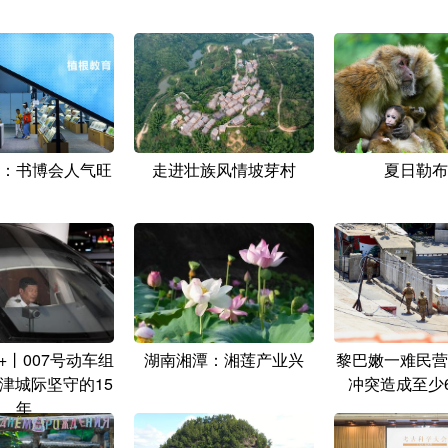
：书博会人气旺
走进壮族风情坡芽村
夏日勒布
+丨007号动车组
湖南湘潭：湘莲产业兴
黎巴嫩一难民营
津城际坚守的15
冲突造成至少
年