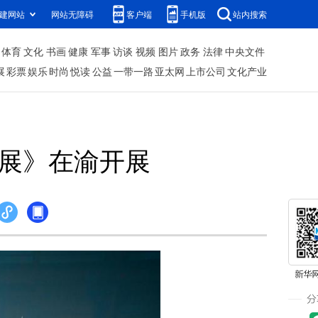
建网站
网站无障碍
客户端
手机版
站内搜索
体育
文化
书画
健康
军事
访谈
视频
图片
政务
法律
中央文件
展
彩票
娱乐
时尚
悦读
公益
一带一路
亚太网
上市公司
文化产业
术展》在渝开展