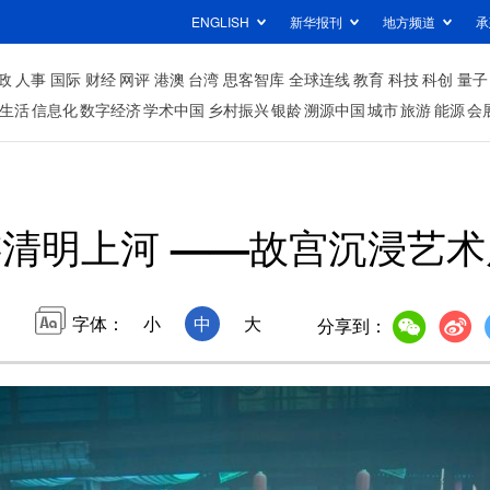
ENGLISH
新华报刊
地方频道
承
政
人事
国际
财经
网评
港澳
台湾
思客智库
全球连线
教育
科技
科创
量子
生活
信息化
数字经济
学术中国
乡村振兴
银龄
溯源中国
城市
旅游
能源
会
清明上河 ——故宫沉浸艺
字体：
小
中
大
分享到：