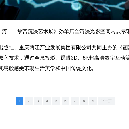
河――故宫沉浸艺术展》孙羊店全沉浸光影空间内展示
版社、重庆两江产业发展集团有限公司共同主办的《画
数字技术，通过全息投影、裸眼3D、8K超高清数字互动
其境般感受宋朝生活美学和中国传统文化。
1
2
3
4
5
6
7
8
9
下一页