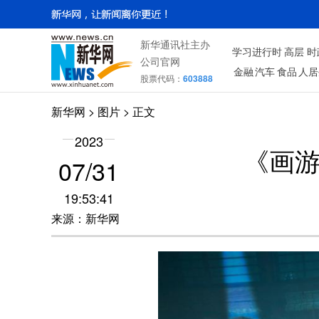
新华通讯社主办
学习进行时
高层
时
公司官网
金融
汽车
食品
人居
股票代码：
603888
新华网
>
图片
> 正文
2023
《画游
07/31
19:53:41
来源：新华网