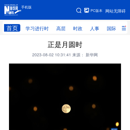
手机版
手机版
PC版本
网站无障碍
网站地图
首页
学习进行时
高层
时政
人事
国际
财
正是月圆时
学习进行时
高层
时政
人事
2023-08-02 10:31:41
来源： 新华网
国际
财经
网评
港澳
台湾
思客智库
全球连线
教育
科技
科创
量子
体育
文化
书画
健康
军事
访谈
视频
图片
政务
法律
中央文件
金融
汽车
食品
人居
信息化
数字经济