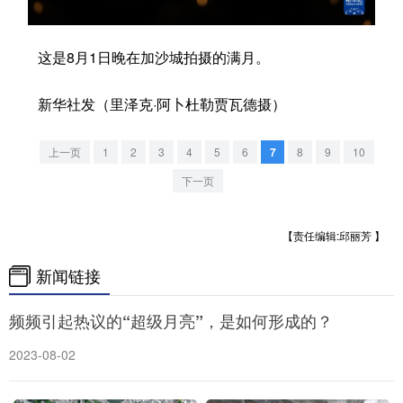
学术中国
乡村振兴
银龄
溯源中国
这是8月1日晚在加沙城拍摄的满月。
城市
旅游
能源
会展
新华社发（里泽克·阿卜杜勒贾瓦德摄）
彩票
娱乐
时尚
悦读
公益
一带一路
亚太网
上市公司
上一页
1
2
3
4
5
6
7
8
9
10
下一页
文化产业
【责任编辑:邱丽芳 】
地方频道
新闻链接
北京
天津
河北
山西
频频引起热议的“超级月亮”，是如何形成的？
辽宁
吉林
上海
江苏
2023-08-02
浙江
安徽
福建
江西