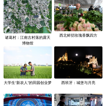
山东
河南
湖北
湖南
广东
广西
海南
重庆
四川
贵州
云南
西藏
陕西
甘肃
青海
宁夏
西北鲜切玫瑰香飘四方
诸葛村：江南古村落的露天
新疆
内蒙古
黑龙江
博物馆
多语种频道
English
Español
Français
عربى
Русский язык
日本語
한국어
西班牙：城堡与月亮
大学生“新农人”的田园创业梦
Deutsch
Português