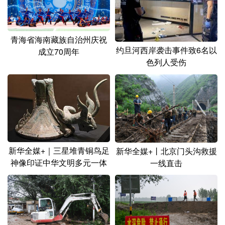
青海省海南藏族自治州庆祝
约旦河西岸袭击事件致6名以
成立70周年
色列人受伤
新华全媒+｜三星堆青铜鸟足
新华全媒+丨北京门头沟救援
神像印证中华文明多元一体
一线直击