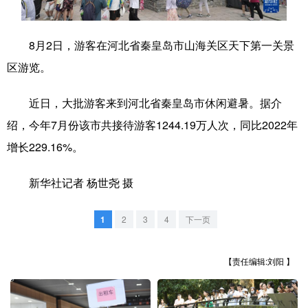
学术中国
乡村振兴
银龄
溯源中国
8月2日，游客在河北省秦皇岛市山海关区天下第一关景
城市
旅游
能源
会展
区游览。
彩票
娱乐
时尚
悦读
近日，大批游客来到河北省秦皇岛市休闲避暑。据介
公益
一带一路
亚太网
上市公司
绍，今年7月份该市共接待游客1244.19万人次，同比2022年
文化产业
增长229.16%。
新华社记者 杨世尧 摄
地方频道
1
2
3
4
下一页
北京
天津
河北
山西
辽宁
吉林
上海
江苏
【责任编辑:刘阳 】
浙江
安徽
福建
江西