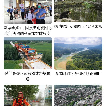
山东
河南
湖北
湖南
广东
广西
海南
重庆
四川
贵州
云南
西藏
探访杭州动物园“人气”马来熊
新华全媒+丨因强降雨被困北
陕西
甘肃
青海
宁夏
京门头沟的列车旅客陆续安
全转移
新疆
内蒙古
黑龙江
多语种频道
English
Español
Français
عربى
菏兰高铁河南段双线桥梁贯
湖南桃江：治理竹蝗正当时
通
Русский язык
日本語
한국어
Deutsch
Português