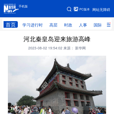
手机版
手机版
PC版本
网站无障碍
网站地图
首页
学习进行时
高层
时政
人事
国际
财
河北秦皇岛迎来旅游高峰
学习进行时
高层
时政
人事
2023-08-02 19:54:02
来源： 新华网
国际
财经
网评
港澳
台湾
思客智库
全球连线
教育
科技
科创
量子
体育
文化
书画
健康
军事
访谈
视频
图片
政务
法律
中央文件
金融
汽车
食品
人居
信息化
数字经济