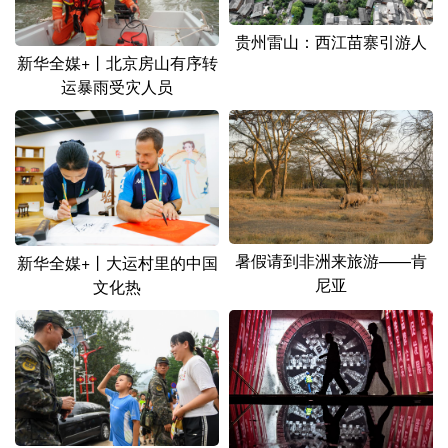
贵州雷山：西江苗寨引游人
新华全媒+丨北京房山有序转
运暴雨受灾人员
暑假请到非洲来旅游——肯
新华全媒+丨大运村里的中国
尼亚
文化热