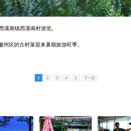
西溪南镇西溪南村游览。
州区的古村落迎来暑期旅游旺季。
1
2
3
4
5
下一页