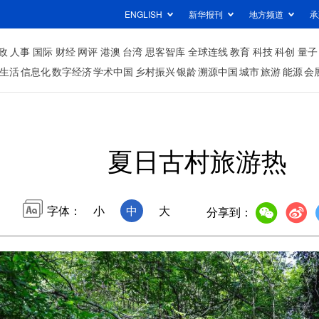
ENGLISH
新华报刊
地方频道
承
政
人事
国际
财经
网评
港澳
台湾
思客智库
全球连线
教育
科技
科创
量子
生活
信息化
数字经济
学术中国
乡村振兴
银龄
溯源中国
城市
旅游
能源
会
夏日古村旅游热
字体：
小
中
大
分享到：