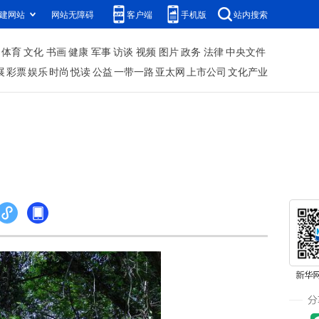
建网站
网站无障碍
客户端
手机版
站内搜索
体育
文化
书画
健康
军事
访谈
视频
图片
政务
法律
中央文件
展
彩票
娱乐
时尚
悦读
公益
一带一路
亚太网
上市公司
文化产业