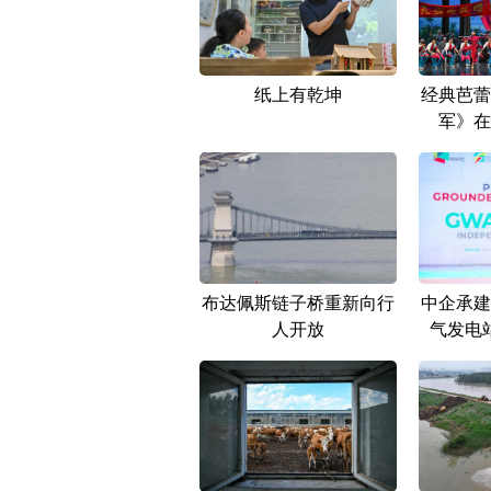
纸上有乾坤
经典芭蕾
军》在
布达佩斯链子桥重新向行
中企承建
人开放
气发电