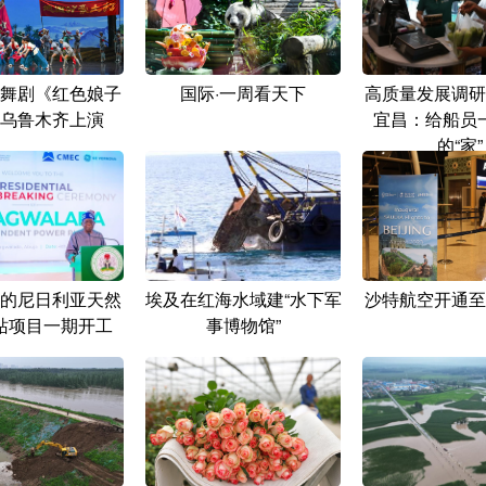
舞剧《红色娘子
国际·一周看天下
高质量发展调研
乌鲁木齐上演
宜昌：给船员
的“家”
的尼日利亚天然
埃及在红海水域建“水下军
沙特航空开通至
站项目一期开工
事博物馆”