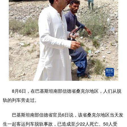
学术中国
乡村振兴
银龄
溯源中国
城市
旅游
能源
会展
彩票
娱乐
时尚
悦读
公益
一带一路
亚太网
上市公司
文化产业
地方频道
8月6日，在巴基斯坦南部信德省桑克尔地区，人们从脱
北京
天津
河北
山西
轨的列车旁走过。
辽宁
吉林
上海
江苏
巴基斯坦南部信德省官员6日说，该省桑克尔地区当天发
浙江
安徽
福建
江西
生一起客运列车脱轨事故，已造成至少22人死亡、50人受