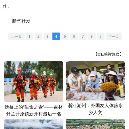
山东
河南
湖北
湖南
伤。
广东
广西
海南
重庆
新华社发
四川
贵州
云南
西藏
上一页
1
2
3
4
5
6
7
8
9
下一页
陕西
甘肃
青海
宁夏
新疆
内蒙古
黑龙江
【责任编辑:施歌 】
多语种频道
English
Español
Français
عربى
Русский язык
日本語
한국어
浙江湖州：外国友人体验水
断桥上的“生命之索”——吉林
Deutsch
Português
乡人文
舒兰开原镇新开村最后一名
受困人员解救记