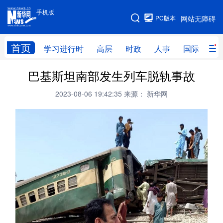
手机版
手机版
PC版本
网站无障碍
网站地图
首页
学习进行时
高层
时政
人事
国际
财
巴基斯坦南部发生列车脱轨事故
学习进行时
高层
时政
人事
2023-08-06 19:42:35
来源： 新华网
国际
财经
网评
港澳
台湾
思客智库
全球连线
教育
科技
科创
量子
体育
文化
书画
健康
军事
访谈
视频
图片
政务
法律
中央文件
金融
汽车
食品
人居
信息化
数字经济