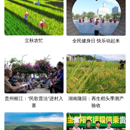
山东
河南
湖北
湖南
广东
广西
海南
重庆
四川
贵州
云南
西藏
陕西
甘肃
青海
宁夏
立秋农忙
全民健身日 快乐动起来
新疆
内蒙古
黑龙江
多语种频道
English
Español
Français
عربى
Русский язык
日本語
한국어
贵州榕江：“民歌普法”进村入
湖南隆回：再生稻头季测产
寨
验收
Deutsch
Português