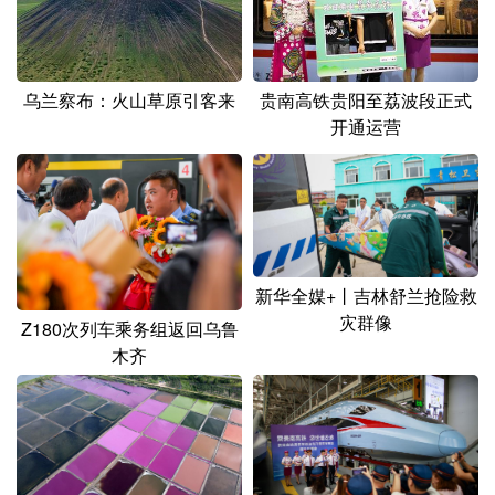
乌兰察布：火山草原引客来
贵南高铁贵阳至荔波段正式
开通运营
新华全媒+丨吉林舒兰抢险救
灾群像
Z180次列车乘务组返回乌鲁
木齐