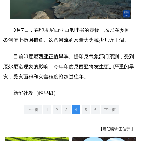
学术中国
乡村振兴
银龄
溯源中国
城市
旅游
能源
会展
8月7日，在印度尼西亚西爪哇省的茂物，农民在乡间一
彩票
娱乐
时尚
悦读
条河流上撒网捕鱼。这条河流的水量大为减少几近干涸。
公益
一带一路
亚太网
上市公司
目前印度尼西亚正值旱季。据印尼气象部门预测，受到
文化产业
厄尔尼诺现象的影响，今年印度尼西亚将发生更加严重的旱
灾，受灾面积和灾害程度将超过往年。
地方频道
新华社发（维里摄）
北京
天津
河北
山西
上一页
1
2
3
4
5
6
下一页
辽宁
吉林
上海
江苏
【责任编辑:王佳宁 】
浙江
安徽
福建
江西