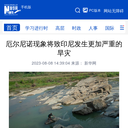
手机版
手机版
PC版本
网站无障碍
网站地图
首页
学习进行时
高层
时政
人事
国际
财
厄尔尼诺现象将致印尼发生更加严重的
学习进行时
高层
时政
人事
旱灾
国际
财经
网评
港澳
2023-08-08 14:39:04
来源： 新华网
台湾
思客智库
全球连线
教育
科技
科创
量子
体育
文化
书画
健康
军事
访谈
视频
图片
政务
法律
中央文件
金融
汽车
食品
人居
信息化
数字经济