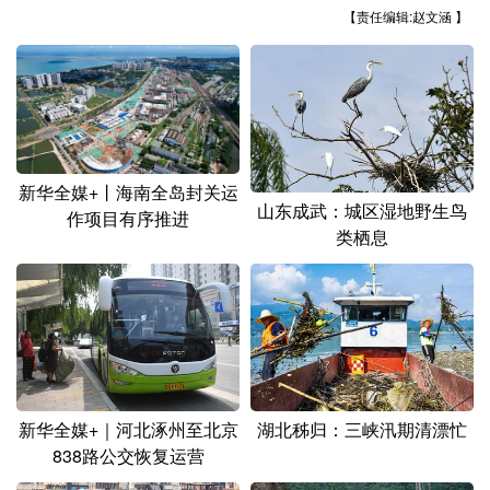
山东
河南
湖北
湖南
【责任编辑:赵文涵 】
广东
广西
海南
重庆
四川
贵州
云南
西藏
陕西
甘肃
青海
宁夏
新疆
内蒙古
黑龙江
新华全媒+丨海南全岛封关运
山东成武：城区湿地野生鸟
作项目有序推进
类栖息
多语种频道
English
Español
Français
عربى
Русский язык
日本語
한국어
Deutsch
Português
新华全媒+｜河北涿州至北京
湖北秭归：三峡汛期清漂忙
838路公交恢复运营