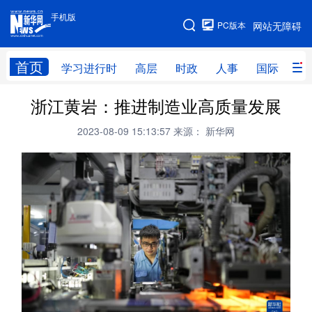
手机版
手机版
PC版本
网站无障碍
网站地图
首页
学习进行时
高层
时政
人事
国际
财
浙江黄岩：推进制造业高质量发展
学习进行时
高层
时政
人事
2023-08-09 15:13:57
来源： 新华网
国际
财经
网评
港澳
台湾
思客智库
全球连线
教育
科技
科创
量子
体育
文化
书画
健康
军事
访谈
视频
图片
政务
法律
中央文件
金融
汽车
食品
人居
信息化
数字经济