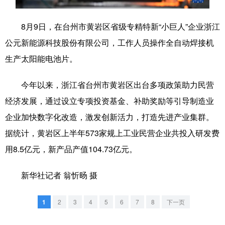
学术中国
乡村振兴
银龄
溯源中国
8月9日，在台州市黄岩区省级专精特新“小巨人”企业浙江
城市
旅游
能源
会展
公元新能源科技股份有限公司，工作人员操作全自动焊接机
生产太阳能电池片。
彩票
娱乐
时尚
悦读
公益
一带一路
亚太网
上市公司
今年以来，浙江省台州市黄岩区出台多项政策助力民营
经济发展，通过设立专项投资基金、补助奖励等引导制造业
文化产业
企业加快数字化改造，激发创新活力，打造先进产业集群。
据统计，黄岩区上半年573家规上工业民营企业共投入研发费
地方频道
用8.5亿元，新产品产值104.73亿元。
北京
天津
河北
山西
新华社记者 翁忻旸 摄
辽宁
吉林
上海
江苏
1
2
3
4
5
6
7
8
下一页
浙江
安徽
福建
江西