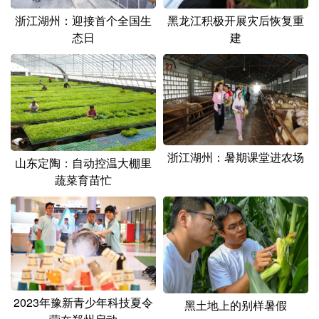
黑龙江积极开展灾后恢复重
浙江湖州：迎接首个全国生
建
态日
浙江湖州：暑期课堂进农场
山东定陶：自动控温大棚里
蔬菜育苗忙
2023年豫新青少年科技夏令
黑土地上的别样暑假