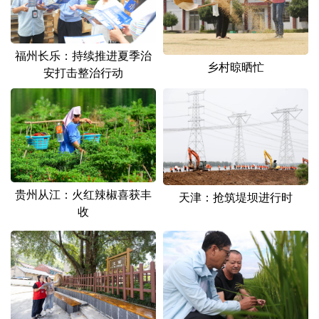
山东
河南
湖北
湖南
广东
广西
海南
重庆
福州长乐：持续推进夏季治
四川
贵州
云南
西藏
乡村晾晒忙
安打击整治行动
陕西
甘肃
青海
宁夏
新疆
内蒙古
黑龙江
多语种频道
贵州从江：火红辣椒喜获丰
天津：抢筑堤坝进行时
English
Español
Français
عربى
收
Русский язык
日本語
한국어
Deutsch
Português