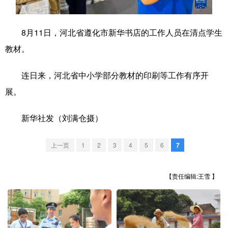
学术中国
乡村振兴
银龄
溯源中国
8月11日，河北省遵化市新华书店的工作人员在清点学生
城市
旅游
能源
会展
教材。
彩票
娱乐
时尚
悦读
连日来，河北省中小学部分教材的印刷等工作有序开
公益
一带一路
亚太网
上市公司
展。
文化产业
新华社发（刘满仓摄）
地方频道
上一页
1
2
3
4
5
6
7
北京
天津
河北
山西
【责任编辑:王雪 】
辽宁
吉林
上海
江苏
浙江
安徽
福建
江西