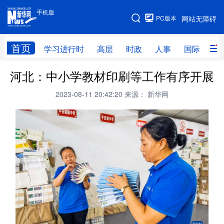
手机版
手机版
PC版本
网站无障碍
网站地图
首页
学习进行时
高层
时政
人事
国际
财
河北：中小学教材印刷等工作有序开展
学习进行时
高层
时政
人事
2023-08-11 20:42:20
来源： 新华网
国际
财经
网评
港澳
台湾
思客智库
全球连线
教育
科技
科创
量子
体育
文化
书画
健康
军事
访谈
视频
图片
政务
法律
中央文件
金融
汽车
食品
人居
信息化
数字经济