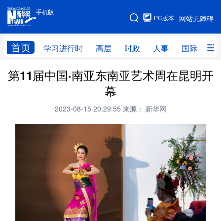
手机版
手机版
PC版本
网站无障碍
网站地图
首页
学习进行时
高层
时政
人事
国际
财
第11届中国·南亚东南亚艺术周在昆明开
学习进行时
高层
时政
人事
幕
国际
财经
网评
港澳
2023-08-15 20:29:55
来源： 新华网
台湾
思客智库
全球连线
教育
科技
科创
量子
体育
文化
书画
健康
军事
访谈
视频
图片
政务
法律
中央文件
金融
汽车
食品
人居
信息化
数字经济