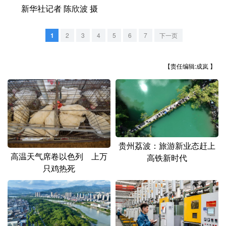
山东
河南
湖北
湖南
新华社记者 陈欣波 摄
广东
广西
海南
重庆
1
2
3
4
5
6
7
下一页
四川
贵州
云南
西藏
陕西
甘肃
青海
宁夏
【责任编辑:成岚 】
新疆
内蒙古
黑龙江
多语种频道
贵州荔波：旅游新业态赶上
English
Español
Français
عربى
高温天气席卷以色列 上万
高铁新时代
只鸡热死
Русский язык
日本語
한국어
Deutsch
Português