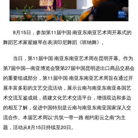
学术中国
乡村振兴
银龄
溯源中国
城市
旅游
能源
会展
8月15日，参加第11届中国·南亚东南亚艺术周开幕式的
彩票
娱乐
时尚
悦读
舞蹈艺术家翟娅琴在表演印尼舞蹈《班纳舞》。
公益
一带一路
亚太网
上市公司
当日，第11届中国·南亚东南亚艺术周在昆明开幕。作为
文化产业
第7届中国—南亚博览会暨第27届中国昆明进出口商品交易会
的重要组成部分，第11届中国·南亚东南亚艺术周旨在通过开
地方频道
展丰富多彩的文艺交流活动，展示云南与南亚东南亚各国艺
术交流互鉴成就，搭建文化艺术交流平台，增强双边和多边
北京
天津
河北
山西
的相互了解，促进中国特别是云南与南亚东南亚国家深入交
辽宁
吉林
上海
江苏
流合作。本届艺术周以“共筑一带一路 相约彩云之南”为主
题，活动从8月15日持续至20日。
浙江
安徽
福建
江西