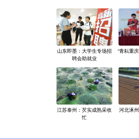
山东即墨：大学生专场招
“青耘重
聘会助就业
江苏泰州：芡实成熟采收
河北涿州
忙