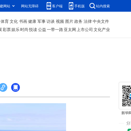
建网站
网站无障碍
客户端
手机版
站内搜索
体育
文化
书画
健康
军事
访谈
视频
图片
政务
法律
中央文件
展
彩票
娱乐
时尚
悦读
公益
一带一路
亚太网
上市公司
文化产业