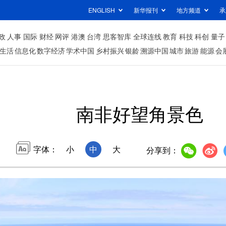
ENGLISH
新华报刊
地方频道
承
政
人事
国际
财经
网评
港澳
台湾
思客智库
全球连线
教育
科技
科创
量子
生活
信息化
数字经济
学术中国
乡村振兴
银龄
溯源中国
城市
旅游
能源
会
南非好望角景色
字体：
小
中
大
分享到：