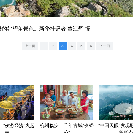
的好望角景色。新华社记者 董江辉 摄
上一页
1
2
3
4
5
6
下一页
：“夜游经济”火起
杭州临安：千年古城“夜经
“中国天眼”发现
来
济”
新形态