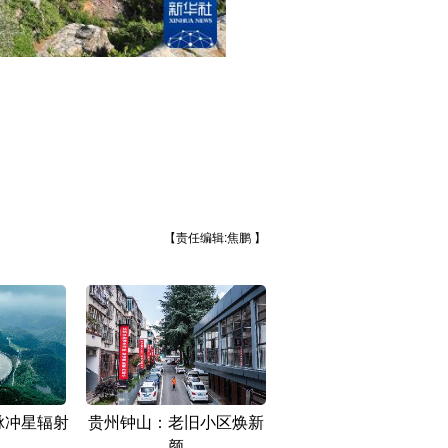
【责任编辑:焦鹏 】
脉冲星辐射
贵州钟山：老旧小区焕新
颜