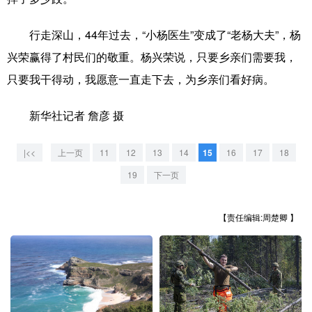
山东
河南
湖北
湖南
广东
广西
海南
重庆
行走深山，44年过去，“小杨医生”变成了“老杨大夫”，杨
兴荣赢得了村民们的敬重。杨兴荣说，只要乡亲们需要我，
四川
贵州
云南
西藏
只要我干得动，我愿意一直走下去，为乡亲们看好病。
陕西
甘肃
青海
宁夏
新华社记者 詹彦 摄
新疆
内蒙古
黑龙江
|<<
上一页
11
12
13
14
15
16
17
18
多语种频道
19
下一页
English
Español
Français
عربى
【责任编辑:周楚卿 】
Русский язык
日本語
한국어
Deutsch
Português