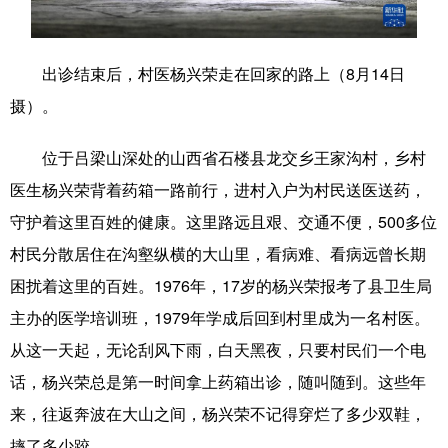
学术中国
乡村振兴
银龄
溯源中国
出诊结束后，村医杨兴荣走在回家的路上（8月14日
城市
旅游
能源
会展
摄）。
彩票
娱乐
时尚
悦读
位于吕梁山深处的山西省石楼县龙交乡王家沟村，乡村
公益
一带一路
亚太网
上市公司
医生杨兴荣背着药箱一路前行，进村入户为村民送医送药，
文化产业
守护着这里百姓的健康。这里路远且艰、交通不便，500多位
村民分散居住在沟壑纵横的大山里，看病难、看病远曾长期
地方频道
困扰着这里的百姓。1976年，17岁的杨兴荣报考了县卫生局
主办的医学培训班，1979年学成后回到村里成为一名村医。
北京
天津
河北
山西
从这一天起，无论刮风下雨，白天黑夜，只要村民们一个电
辽宁
吉林
上海
江苏
话，杨兴荣总是第一时间拿上药箱出诊，随叫随到。这些年
浙江
安徽
福建
江西
来，往返奔波在大山之间，杨兴荣不记得穿烂了多少双鞋，
摔了多少跤。