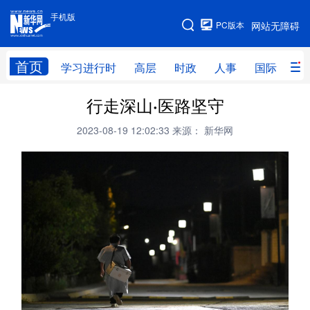
手机版
手机版
PC版本
网站无障碍
网站地图
首页
学习进行时
高层
时政
人事
国际
财
行走深山·医路坚守
学习进行时
高层
时政
人事
2023-08-19 12:02:33
来源： 新华网
国际
财经
网评
港澳
台湾
思客智库
全球连线
教育
科技
科创
量子
体育
文化
书画
健康
军事
访谈
视频
图片
政务
法律
中央文件
金融
汽车
食品
人居
信息化
数字经济