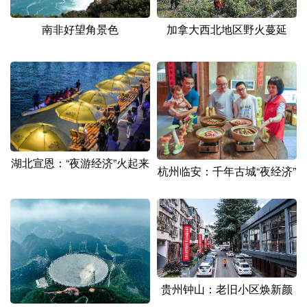
南非好望角景色
加拿大西北地区野火蔓延
湖北宣恩：“夜游经济”火起来
杭州临安：千年古城“夜经济”
贵州钟山：老旧小区焕新颜