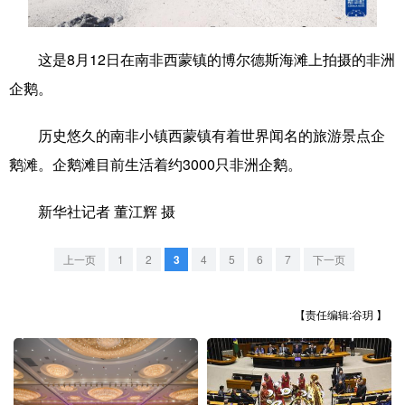
学术中国
乡村振兴
银龄
溯源中国
这是8月12日在南非西蒙镇的博尔德斯海滩上拍摄的非洲
城市
旅游
能源
会展
企鹅。
彩票
娱乐
时尚
悦读
历史悠久的南非小镇西蒙镇有着世界闻名的旅游景点企
公益
一带一路
亚太网
上市公司
鹅滩。企鹅滩目前生活着约3000只非洲企鹅。
文化产业
新华社记者 董江辉 摄
地方频道
上一页
1
2
3
4
5
6
7
下一页
北京
天津
河北
山西
【责任编辑:谷玥 】
辽宁
吉林
上海
江苏
浙江
安徽
福建
江西