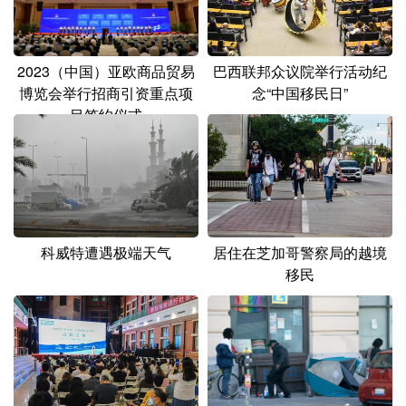
山东
河南
湖北
湖南
广东
广西
海南
重庆
2023（中国）亚欧商品贸易
巴西联邦众议院举行活动纪
四川
贵州
云南
西藏
博览会举行招商引资重点项
念“中国移民日”
目签约仪式
陕西
甘肃
青海
宁夏
新疆
内蒙古
黑龙江
多语种频道
科威特遭遇极端天气
居住在芝加哥警察局的越境
English
Español
Français
عربى
移民
Русский язык
日本語
한국어
Deutsch
Português