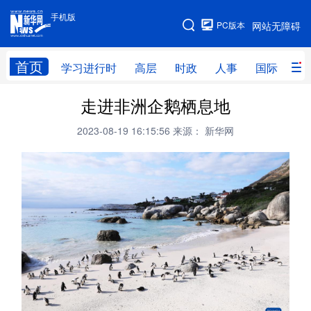
手机版
手机版
PC版本
网站无障碍
网站地图
首页
学习进行时
高层
时政
人事
国际
财
走进非洲企鹅栖息地
学习进行时
高层
时政
人事
2023-08-19 16:15:56
来源： 新华网
国际
财经
网评
港澳
台湾
思客智库
全球连线
教育
科技
科创
量子
体育
文化
书画
健康
军事
访谈
视频
图片
政务
法律
中央文件
金融
汽车
食品
人居
信息化
数字经济