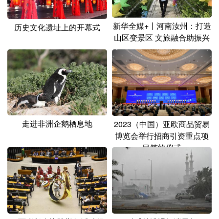
山东
河南
湖北
湖南
广东
广西
海南
重庆
新华全媒+丨河南汝州：打造
历史文化遗址上的开幕式
山区变景区 文旅融合助振兴
四川
贵州
云南
西藏
陕西
甘肃
青海
宁夏
新疆
内蒙古
黑龙江
多语种频道
走进非洲企鹅栖息地
2023（中国）亚欧商品贸易
博览会举行招商引资重点项
English
Español
Français
عربى
目签约仪式
Русский язык
日本語
한국어
Deutsch
Português