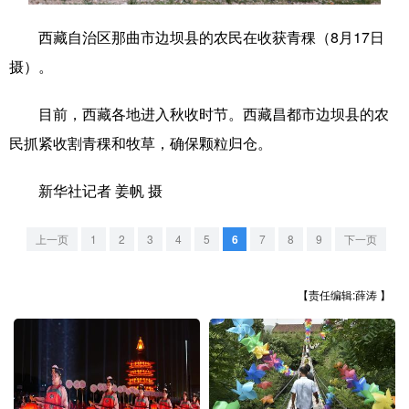
西藏自治区那曲市边坝县的农民在收获青稞（8月17日
学术中国
乡村振兴
银龄
溯源中国
摄）。
城市
旅游
能源
会展
目前，西藏各地进入秋收时节。西藏昌都市边坝县的农
彩票
娱乐
时尚
悦读
民抓紧收割青稞和牧草，确保颗粒归仓。
公益
一带一路
亚太网
上市公司
新华社记者 姜帆 摄
文化产业
上一页
1
2
3
4
5
6
7
8
9
下一页
地方频道
【责任编辑:薛涛 】
北京
天津
河北
山西
辽宁
吉林
上海
江苏
浙江
安徽
福建
江西