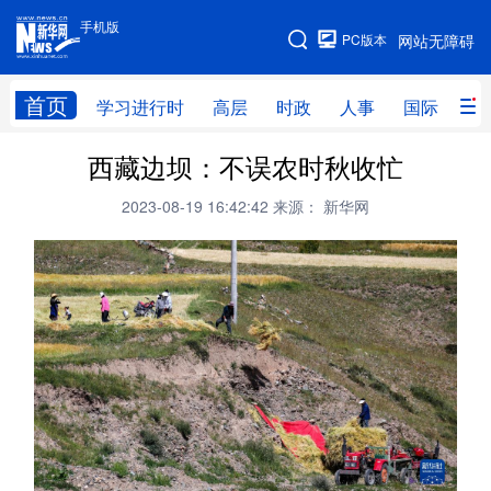
手机版
手机版
PC版本
网站无障碍
网站地图
首页
学习进行时
高层
时政
人事
国际
财
西藏边坝：不误农时秋收忙
学习进行时
高层
时政
人事
2023-08-19 16:42:42
来源： 新华网
国际
财经
网评
港澳
台湾
思客智库
全球连线
教育
科技
科创
量子
体育
文化
书画
健康
军事
访谈
视频
图片
政务
法律
中央文件
金融
汽车
食品
人居
信息化
数字经济