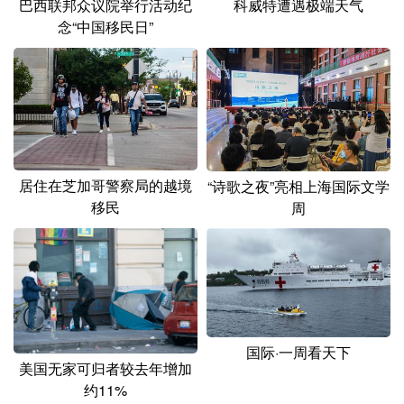
巴西联邦众议院举行活动纪
科威特遭遇极端天气
念“中国移民日”
居住在芝加哥警察局的越境
“诗歌之夜”亮相上海国际文学
移民
周
国际·一周看天下
美国无家可归者较去年增加
约11%