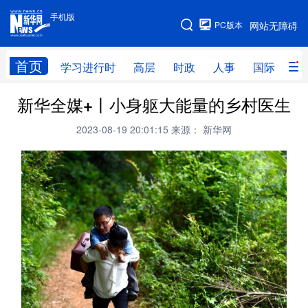
手机版
手机版
PC版本
网站无障碍
网站地图
首页
学习进行时
高层
时政
人事
国际
财
新华全媒+丨小身躯大能量的乡村医生
学习进行时
高层
时政
人事
2023-08-19 20:01:15
来源： 新华网
国际
财经
网评
港澳
台湾
思客智库
全球连线
教育
科技
科创
量子
体育
文化
书画
健康
军事
访谈
视频
图片
政务
法律
中央文件
金融
汽车
食品
人居
信息化
数字经济