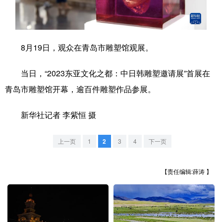
学术中国
乡村振兴
银龄
溯源中国
城市
旅游
能源
会展
8月19日，观众在青岛市雕塑馆观展。
彩票
娱乐
时尚
悦读
当日，“2023东亚文化之都：中日韩雕塑邀请展”首展在
公益
一带一路
亚太网
上市公司
青岛市雕塑馆开幕，逾百件雕塑作品参展。
文化产业
新华社记者 李紫恒 摄
地方频道
上一页
1
2
3
4
下一页
北京
天津
河北
山西
【责任编辑:薛涛 】
辽宁
吉林
上海
江苏
浙江
安徽
福建
江西