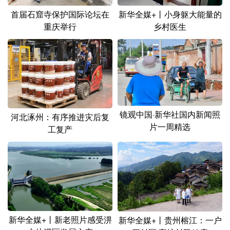
首届石窟寺保护国际论坛在
新华全媒+丨小身躯大能量的
重庆举行
乡村医生
镜观中国·新华社国内新闻照
河北涿州：有序推进灾后复
片一周精选
工复产
新华全媒+丨新老照片感受淠
新华全媒+丨贵州榕江：一户