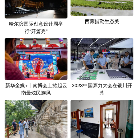
山东
河南
湖北
湖南
广东
广西
海南
重庆
西藏措勤生态美
哈尔滨国际创意设计周举
四川
贵州
云南
西藏
行“开篇秀”
陕西
甘肃
青海
宁夏
新疆
内蒙古
黑龙江
多语种频道
新华全媒+丨南博会上掀起云
2023中国算力大会在银川开
English
Español
Français
عربى
南最炫民族风
幕
Русский язык
日本語
한국어
Deutsch
Português