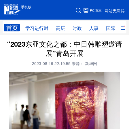
手机版
手机版
PC版本
网站无障碍
网站地图
首页
学习进行时
高层
时政
人事
国际
财
“2023东亚文化之都：中日韩雕塑邀请
学习进行时
高层
时政
人事
展”青岛开展
国际
财经
网评
港澳
2023-08-19 22:19:55
来源： 新华网
台湾
思客智库
全球连线
教育
科技
科创
量子
体育
文化
书画
健康
军事
访谈
视频
图片
政务
法律
中央文件
金融
汽车
食品
人居
信息化
数字经济