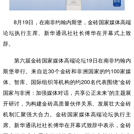
学术中国
乡村振兴
银龄
溯源中国
8月19日，在南非约翰内斯堡，金砖国家媒体高端
城市
旅游
能源
会展
论坛执行主席、新华通讯社社长傅华在开幕式上致
彩票
娱乐
时尚
悦读
辞。
公益
一带一路
亚太网
上市公司
第六届金砖国家媒体高端论坛19日在南非约翰内
文化产业
斯堡举行。来自近30个金砖和非洲国家的约100家媒
体、智库、国际组织等机构的约200名代表围绕“金砖
地方频道
国家与非洲：加强媒体对话，共享公正未来”的主题展
北京
天津
河北
山西
开研讨，为构建金砖高质量伙伴关系、发展壮大金砖
辽宁
吉林
上海
江苏
机制汇聚强大合力。金砖国家媒体高端论坛执行主
浙江
安徽
福建
江西
席、新华通讯社社长傅华在开幕式致辞中表示，金砖