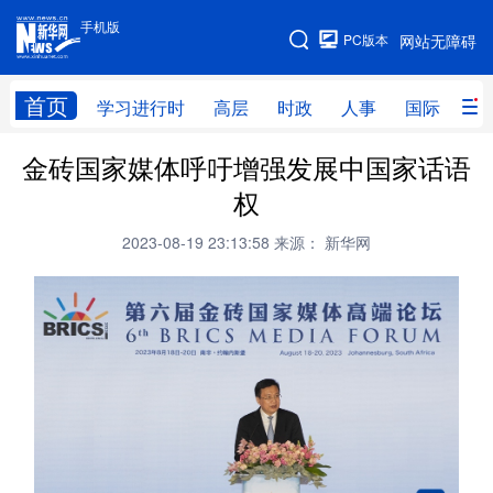
手机版
手机版
PC版本
网站无障碍
网站地图
首页
学习进行时
高层
时政
人事
国际
财
金砖国家媒体呼吁增强发展中国家话语
学习进行时
高层
时政
人事
权
国际
财经
网评
港澳
2023-08-19 23:13:58
来源： 新华网
台湾
思客智库
全球连线
教育
科技
科创
量子
体育
文化
书画
健康
军事
访谈
视频
图片
政务
法律
中央文件
金融
汽车
食品
人居
信息化
数字经济