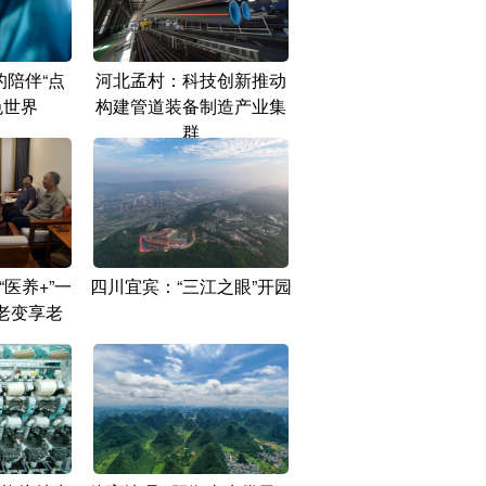
的陪伴“点
河北孟村：科技创新推动
色世界
构建管道装备制造产业集
群
医养+”一
四川宜宾：“三江之眼”开园
老变享老