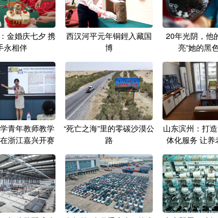
：金婚庆七夕 携
西汉河平元年铜鋞入藏国
20年光阴，他
手永相伴
博
亮”她的黑
学青年教师教学
“死亡之海”里的零碳沙漠公
山东滨州：打造“
在浙江嘉兴开赛
路
体化服务 让养