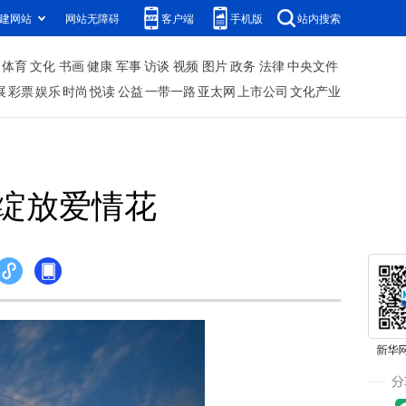
建网站
网站无障碍
客户端
手机版
站内搜索
体育
文化
书画
健康
军事
访谈
视频
图片
政务
法律
中央文件
展
彩票
娱乐
时尚
悦读
公益
一带一路
亚太网
上市公司
文化产业
壁绽放爱情花