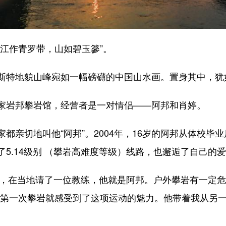
江作青罗带，山如碧玉篸”。
特地貌山峰宛如一幅磅礴的中国山水画。置身其中，犹
岩邦攀岩馆，经营者是一对情侣——阿邦和肖婷。
亲切地叫他“阿邦”。2004年，16岁的阿邦从体校毕
5.14级别 （攀岩高难度等级）线路，也邂逅了自己的
，在当地请了一位教练，他就是阿邦。户外攀岩有一定危
我第一次攀岩就感受到了这项运动的魅力。他带着我从另一