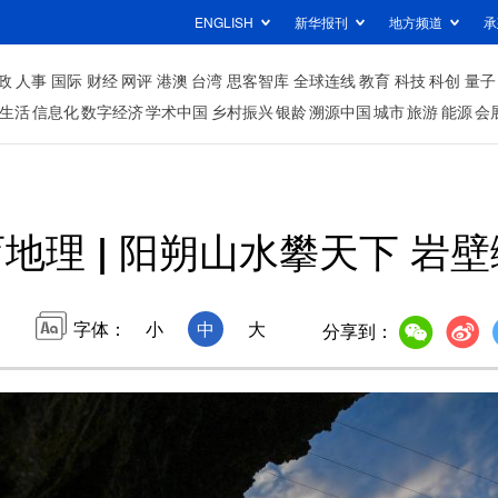
ENGLISH
新华报刊
地方频道
承
政
人事
国际
财经
网评
港澳
台湾
思客智库
全球连线
教育
科技
科创
量子
生活
信息化
数字经济
学术中国
乡村振兴
银龄
溯源中国
城市
旅游
能源
会
地理 | 阳朔山水攀天下 岩
字体：
小
中
大
分享到：