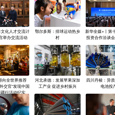
年文化人才交流计
鄂尔多斯：排球运动热乡
新华全媒+丨第
故宫举办交流活动
村
投资合作洽谈会
得向全世界推荐
河北承德：发展苹果深加
四川丹棱：异质
外交官“发现中国
工产业 促进乡村振兴
电池投
新疆行活动纪实