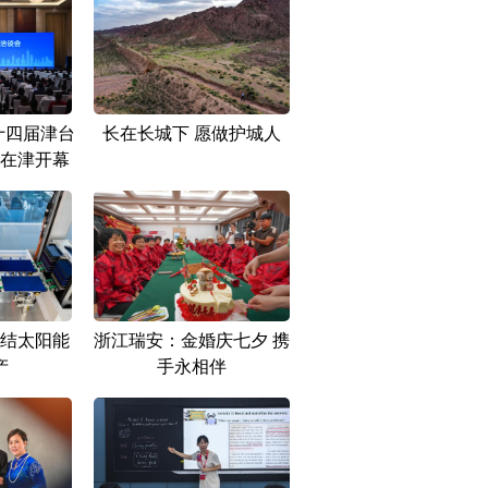
十四届津台
长在长城下 愿做护城人
在津开幕
结太阳能
浙江瑞安：金婚庆七夕 携
产
手永相伴