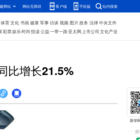
建网站
网站无障碍
客户端
手机版
站内搜索
体育
文化
书画
健康
军事
访谈
视频
图片
政务
法律
中央文件
展
彩票
娱乐
时尚
悦读
公益
一带一路
亚太网
上市公司
文化产业
同比增长21.5%