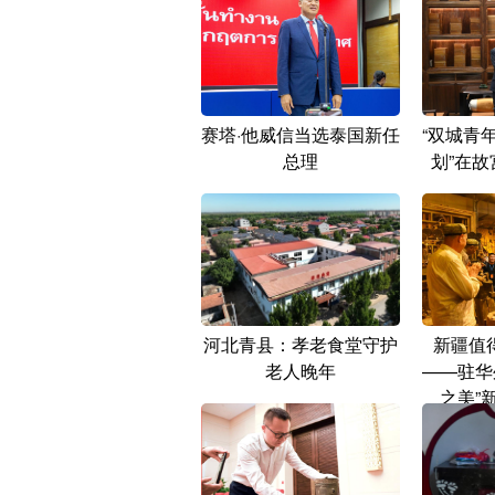
赛塔·他威信当选泰国新任
“双城青
总理
划”在
河北青县：孝老食堂守护
新疆值
老人晚年
——驻华
之美”