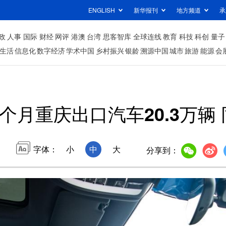
ENGLISH
新华报刊
地方频道
承
政
人事
国际
财经
网评
港澳
台湾
思客智库
全球连线
教育
科技
科创
量子
生活
信息化
数字经济
学术中国
乡村振兴
银龄
溯源中国
城市
旅游
能源
会
个月重庆出口汽车20.3万辆 
字体：
小
中
大
分享到：