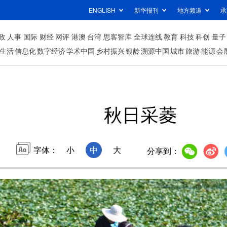
ENGLISH
新华报刊
地方频道
承
政
人事
国际
财经
网评
港澳
台湾
思客智库
全球连线
教育
科技
科创
量子
生活
信息化
数字经济
学术中国
乡村振兴
银龄
溯源中国
城市
旅游
能源
会
秋日采菱
字体：
小
中
大
分享到：