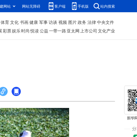
建网站
网站无障碍
客户端
手机版
站内搜索
体育
文化
书画
健康
军事
访谈
视频
图片
政务
法律
中央文件
展
彩票
娱乐
时尚
悦读
公益
一带一路
亚太网
上市公司
文化产业