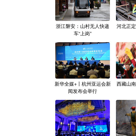
浙江磐安：山村无人快递
河北正定
车“上岗”
新华全媒+丨杭州亚运会新
西藏山南
闻发布会举行