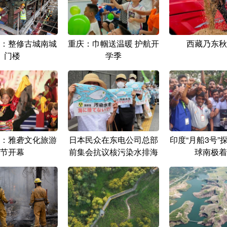
：整修古城南城
重庆：巾帼送温暖 护航开
西藏乃东秋
门楼
学季
：雅砻文化旅游
日本民众在东电公司总部
印度“月船3号”
节开幕
前集会抗议核污染水排海
球南极着