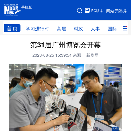
手机版
手机版
PC版本
网站无障碍
网站地图
首页
学习进行时
高层
时政
人事
国际
财
第31届广州博览会开幕
学习进行时
高层
时政
人事
2023-08-25 15:39:54
来源： 新华网
国际
财经
网评
港澳
台湾
思客智库
全球连线
教育
科技
科创
量子
体育
文化
书画
健康
军事
访谈
视频
图片
政务
法律
中央文件
金融
汽车
食品
人居
信息化
数字经济