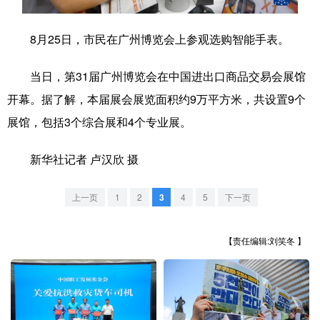
学术中国
乡村振兴
银龄
溯源中国
8月25日，市民在广州博览会上参观选购智能手表。
城市
旅游
能源
会展
当日，第31届广州博览会在中国进出口商品交易会展馆
彩票
娱乐
时尚
悦读
开幕。据了解，本届展会展览面积约9万平方米，共设置9个
公益
一带一路
亚太网
上市公司
展馆，包括3个综合展和4个专业展。
文化产业
新华社记者 卢汉欣 摄
上一页
1
2
3
4
5
下一页
地方频道
北京
天津
河北
山西
【责任编辑:刘笑冬 】
辽宁
吉林
上海
江苏
浙江
安徽
福建
江西