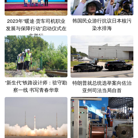
山东
河南
湖北
湖南
广东
广西
海南
重庆
韩国民众游行抗议日本核污
2023年“暖途·货车司机职业
染水排海
四川
贵州
云南
西藏
发展与保障行动”启动仪式在
京举行
陕西
甘肃
青海
宁夏
新疆
内蒙古
黑龙江
多语种频道
“新生代”铁路设计师：驻守勘
特朗普就总统选举案向佐治
察一线 书写青春华章
亚州司法当局自首
English
Español
Français
عربى
Русский язык
日本語
한국어
Deutsch
Português