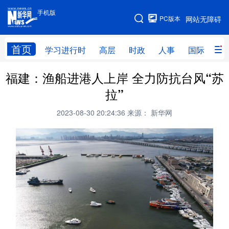
手机版
手机版
PC版本
网站无障碍
网站地图
首页
学习进行时
高层
时政
人事
国际
财
福建：渔船进港人上岸 全力防抗台风“苏
学习进行时
高层
时政
人事
拉”
国际
财经
网评
港澳
2023-08-30 20:24:36
来源： 新华网
台湾
思客智库
全球连线
教育
科技
科创
量子
体育
文化
书画
健康
军事
访谈
视频
图片
政务
法律
中央文件
金融
汽车
食品
人居
信息化
数字经济