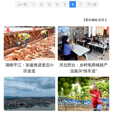
山东
河南
湖北
湖南
上一页
1
2
3
4
5
6
7
下一页
广东
广西
海南
重庆
【责任编辑:谷玥 】
四川
贵州
云南
西藏
陕西
甘肃
青海
宁夏
新疆
内蒙古
黑龙江
多语种频道
湖南平江：加速推进老旧小
河北邢台：乡村电商铺就产
区改造
业振兴“快车道”
English
Español
Français
عربى
Русский язык
日本語
한국어
Deutsch
Português