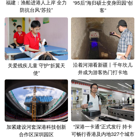
福建：渔船进港人上岸 全力
“95后”海归硕士变身田园“创
防抗台风“苏拉”
客”
沿着河湖看新疆丨千年坎儿
关爱残疾儿童 守护“折翼天
井成为游客热门打卡地
使”
“深港一卡通”正式发行 持卡
加紧建设河套深港科技创新
可畅行香港及内地327个城市
合作区深圳园区