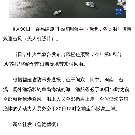
学术中国
乡村振兴
银龄
溯源中国
城市
旅游
能源
会展
8月30日，在福建厦门高崎闽台中心渔港，各类船只进港
彩票
娱乐
时尚
悦读
躲避台风（无人机照片）。
公益
一带一路
亚太网
上市公司
当日，中央气象台发布台风橙色预警，今年第9号台
文化产业
风“苏拉”将给华南沿海等地带来强风雨。
根据福建省防汛办通报，位于闽东、闽中、闽南、台
地方频道
浅、闽外渔场和钓鱼岛海域的海上渔船务必于30日12时之前
全部就近到港避风，船上人员全部撤离上岸，全省沿海养殖
北京
天津
河北
山西
渔排的劳动力人员务必于30日12时之前全部撤离上岸。
辽宁
吉林
上海
江苏
新华社发（曾德猛摄）
浙江
安徽
福建
江西